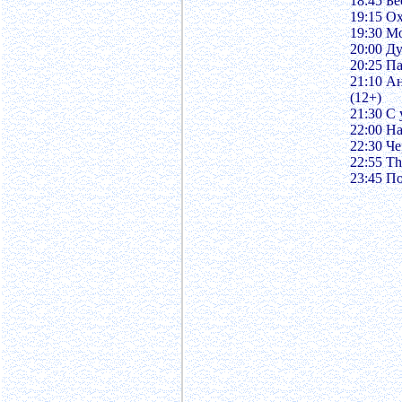
18:45 Бе
19:15 О
19:30 Мо
20:00 Д
20:25 П
21:10 А
(12+)
21:30 С 
22:00 На
22:30 Че
22:55 Th
23:45 По