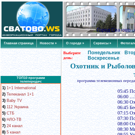
Город Сватово 
Главная страница
Новости »
О городе »
Сервисы »
Фотогал
Понедельник
Вто
Выберите
день:
Воскресенье
Охотник и Рыболов
ТОП10 программ
программа телевизионных переда
телепередач:
1)
1+1 International
05:45 По
2)
Телеканал 1+1
06:00 …
3)
Baby TV
06:30 Ох
4)
112 Украина
06:45 Бе
07:15 О
5)
СТБ
07:30 П
6)
НЛО-ТВ
08:00 О
7)
24 канал
08:30 Ми
8)
5 канал
08:55 У