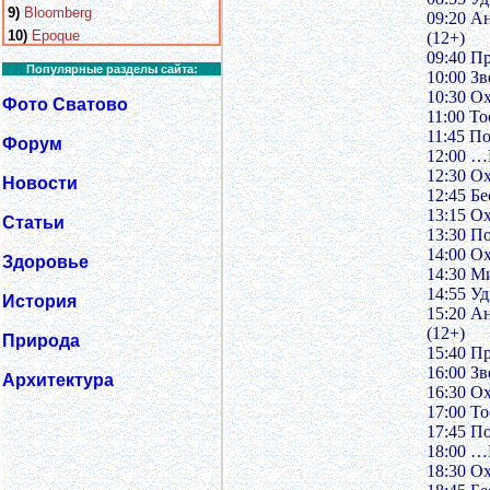
9)
Bloomberg
09:20 А
10)
Epoque
(12+)
09:40 Пр
Популярные разделы сайта:
10:00 Зв
10:30 О
Фото Сватово
11:00 T
11:45 По
Форум
12:00 …
12:30 Ох
Новости
12:45 Бе
13:15 О
Статьи
13:30 П
14:00 О
Здоровье
14:30 Ми
14:55 У
История
15:20 А
(12+)
Природа
15:40 Пр
16:00 Зв
Архитектура
16:30 О
17:00 T
17:45 По
18:00 …
18:30 Ох