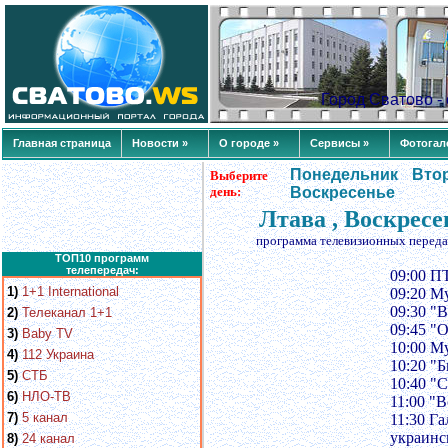
Город Сватово 
Главная страница
Новости »
О городе »
Сервисы »
Фотогал
Понедельник
Вто
Выберите
день:
Воскресенье
Лтава , Воскресе
программа телевизионных переда
ТОП10 программ
телепередач:
09:00 П
1)
1+1 International
09:20 М
09:30 "
2)
Телеканал 1+1
09:45 "
3)
Baby TV
10:00 М
4)
112 Украина
10:20 "
5)
СТБ
10:40 "
6)
НЛО-ТВ
11:00 "В
7)
5 канал
11:30 Г
украинс
8)
24 канал