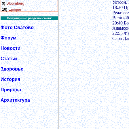
Уотсон,
9)
Bloomberg
18:30 П
10)
Epoque
Режиссе
Великоб
Популярные разделы сайта:
20:40 Б
Фото Сватово
Адамсон
22:55 Ф
Форум
Сара Дж
Новости
Статьи
Здоровье
История
Природа
Архитектура