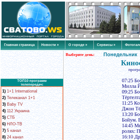
Главная страница
Новости »
О городе »
Сервисы »
Фотогал
Понедельник
Выберите день:
Кинос
прогр
07:25 Б
ТОП10 программ
телепередач:
Милла Й
1)
1+1 International
09:25 Б
Тёртелт
2)
Телеканал 1+1
11:25 К
3)
Baby TV
Джон Тё
4)
112 Украина
13:20 Б
5)
СТБ
Бойум. 
6)
НЛО-ТВ
14:45 М
7)
5 канал
ролях: 
16:10 Д
8)
24 канал