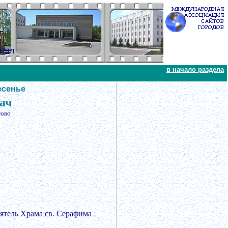
ртал
в начало раздела
есенье
дач
тово
ятель Храма св. Серафима