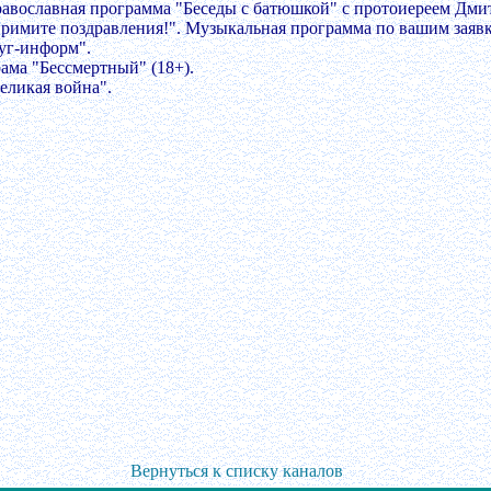
равославная программа "Беседы с батюшкой" с протоиереем Дм
Примите поздравления!". Музыкальная программа по вашим заяв
Буг-информ".
рама "Бессмертный" (18+).
Великая война".
Вернуться к списку каналов