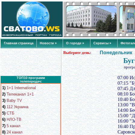
Главная страница
Новости »
О городе »
Сервисы »
Фотогал
Понедельник
Выберите день:
Буг
прогр
07:00 И
ТОП10 программ
телепередач:
07:15 "
1)
1+1 International
07:45 Д
08:10 Б
2)
Телеканал 1+1
10:40 Б
3)
Baby TV
13:00 "
4)
112 Украина
14:00 Б
5)
СТБ
15:00 "
6)
НЛО-ТВ
16:00 "З
7)
5 канал
16:40 П
Саровск
8)
24 канал