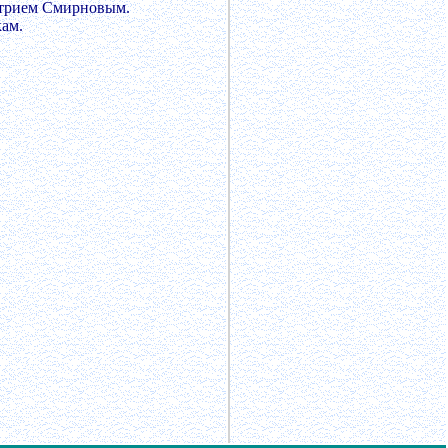
итрием Смирновым.
кам.