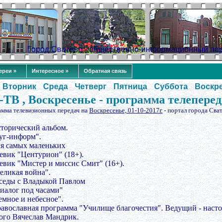
Город Сватово - общественно-информационный по
ереи »
Интересное »
Обратная связь
Вторник
Среда
Четверг
Пятница
Суббота
Воскр
-ТВ , Воскресенье - программа телепере
амма телевизионных передач на
Воскресенье, 01-10-2017г.
- портал города Сва
сторический альбом.
Буг-информ".
ля самых маленьких
оевик "Центурион" (18+).
оевик "Мистер и миссис Смит" (16+).
Великая война".
еседы с Владыкой Павлом
Диалог под часами"
емное и небесное".
равославная программа "Училище благочестия". Ведущий - насто
ого Вячеслав Мандрик.