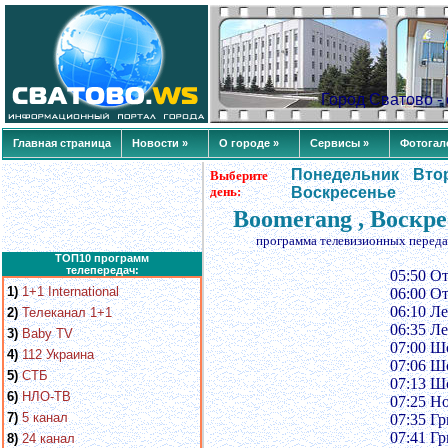
Город Сватово 
Главная страница
Новости »
О городе »
Сервисы »
Фотогал
Понедельник
Вто
Выберите
день:
Воскресенье
Boomerang , Воскре
программа телевизионных переда
ТОП10 программ
телепередач:
05:50 О
1)
1+1 International
06:00 О
06:10 Л
2)
Телеканал 1+1
06:35 Л
3)
Baby TV
07:00 Ш
4)
112 Украина
07:06 Ш
5)
СТБ
07:13 Ш
6)
НЛО-ТВ
07:25 Н
7)
5 канал
07:35 Гр
07:41 Гр
8)
24 канал