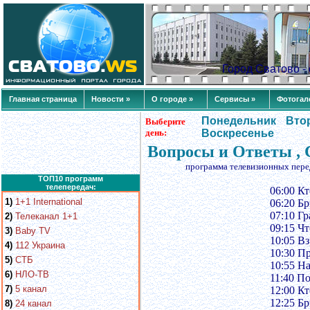
Город Сватово 
Главная страница
Новости »
О городе »
Сервисы »
Фотогал
Понедельник
Вто
Выберите
день:
Воскресенье
Вопросы и Ответы , 
программа телевизионных пере
ТОП10 программ
телепередач:
06:00 Кт
1)
1+1 International
06:20 Бр
07:10 Гр
2)
Телеканал 1+1
09:15 Чт
3)
Baby TV
10:05 В
4)
112 Украина
10:30 П
5)
СТБ
10:55 Нa
6)
НЛО-ТВ
11:40 П
7)
5 канал
12:00 Кт
12:25 Бр
8)
24 канал