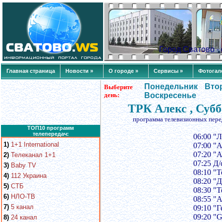
Город Сватово 
Главная страница
Новости »
О городе »
Сервисы »
Фотогал
Понедельник
Вто
Выберите
день:
Воскресенье
ТРК Алекс , Субб
программа телевизионных пере
ТОП10 программ
телепередач:
06:00 "Л
1)
1+1 International
07:00 "
07:20 "
2)
Телеканал 1+1
07:25 Д
3)
Baby TV
08:10 "Т
4)
112 Украина
08:20 "
5)
СТБ
08:30 "
6)
НЛО-ТВ
08:55 "
7)
5 канал
09:10 "
09:20 "
8)
24 канал