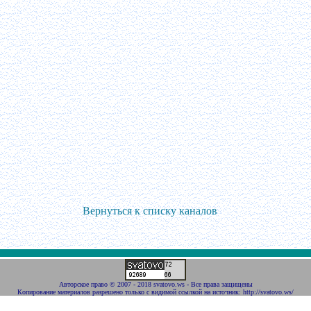
Вернуться к списку каналов
Авторское право
©
2007 - 2018 svatovo.ws
- Все права защищены
Копирование материалов разрешено только с видимой ссылкой на источник:
http://svatovo.ws/