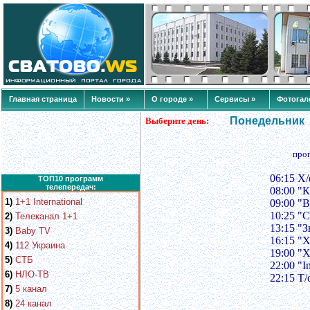
Главная страница
Новости »
О городе »
Сервисы »
Фотогал
Понедельник
Выберите день:
про
06:15 Х
ТОП10 программ
телепередач:
08:00 "
1)
1+1 International
09:00 "В
10:25 "
2)
Телеканал 1+1
13:15 "З
3)
Baby TV
16:15 "Х
4)
112 Украина
19:00 "Х
5)
СТБ
22:00 "I
6)
НЛО-ТВ
22:15 Т/
7)
5 канал
8)
24 канал