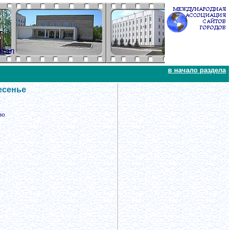
ртал
в начало раздела
есенье
во