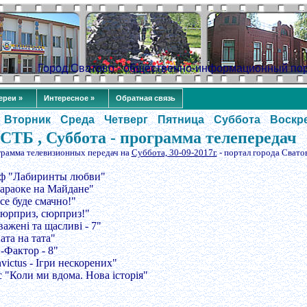
Город Сватово - общественно-информационный по
ереи »
Интересное »
Обратная связь
Вторник
Среда
Четверг
Пятница
Суббота
Воскр
СТБ , Суббота - программа телепередач
грамма телевизионных передач на
Суббота, 30-09-2017г.
- портал города Свато
/ф "Лабиринты любви"
Караоке на Майдане"
се буде смачно!"
Сюрприз, сюрприз!"
важені та щасливі - 7"
ата на тата"
-Фактор - 8"
nvictus - Ігри нескорених"
с "Коли ми вдома. Нова історія"