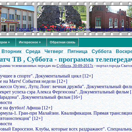
Город Сватово - общественно-информационный по
ереи »
Интересное »
Обратная связь
Вторник
Среда
Четверг
Пятница
Суббота
Воскр
тч ТВ , Суббота - программа телепереда
грамма телевизионных передач на
Суббота, 30-09-2017г.
- портал города Свато
Лучшее в спорте". Документальный цикл [12+]
се на Матч! События недели [12+]
Джесси Оуэнс, Лутц Лонг: вечная дружба". Документальный филь
Секрет успеха сэра Алекса Фергюсона". Документальный фильм [
Марадона". Документальный фильм [16+]
овости
се на футбол! Афиша [12+]
ормула-1. Гран-при Малайзии. Квалификация. Прямая трансляци
Автоинспекция" [12+]
овости
Новый Евросезон. Клубы, которые всех раздражают". Специальн