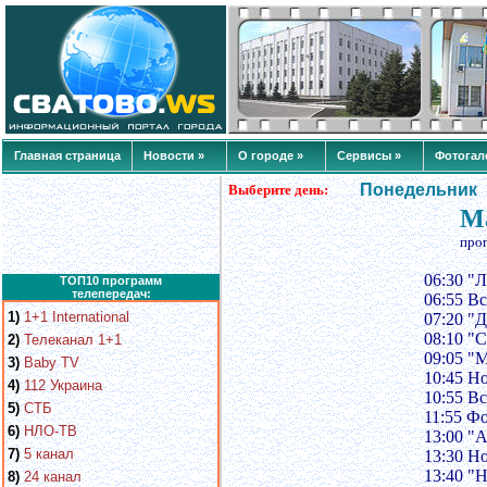
Главная страница
Новости »
О городе »
Сервисы »
Фотогал
Понедельник
Выберите день:
Ма
про
06:30 "
ТОП10 программ
телепередач:
06:55 В
1)
1+1 International
07:20 "
08:10 "
2)
Телеканал 1+1
09:05 "
3)
Baby TV
10:45 Н
4)
112 Украина
10:55 В
5)
СТБ
11:55 Ф
6)
НЛО-ТВ
13:00 "
7)
5 канал
13:30 Н
13:40 "
8)
24 канал