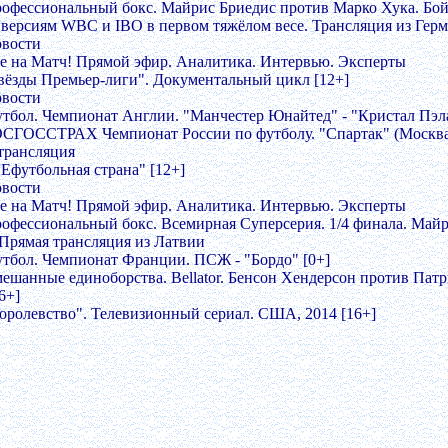
рофессиональный бокс. Майрис Бриедис против Марко Хука. Бой
 версиям WBC и IBO в первом тяжёлом весе. Трансляция из Герм
овости
се на Матч! Прямой эфир. Аналитика. Интервью. Эксперты
Звёзды Премьер-лиги". Документальный цикл [12+]
овости
утбол. Чемпионат Англии. "Манчестер Юнайтед" - "Кристал Пэл
ОСГОССТРАХ Чемпионат России по футболу. "Спартак" (Москва) 
трансляция
НЕфутбольная страна" [12+]
овости
се на Матч! Прямой эфир. Аналитика. Интервью. Эксперты
рофессиональный бокс. Всемирная Суперсерия. 1/4 финала. Май
 Прямая трансляция из Латвии
утбол. Чемпионат Франции. ПСЖ - "Бордо" [0+]
мешанные единоборства. Bellator. Бенсон Хендерсон против Пат
6+]
Королевство". Телевизионный сериал. США, 2014 [16+]