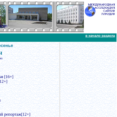
ртал
в начало раздела
есенье
ч
во
м [16+]
12+]
я
ый репортаж[12+]