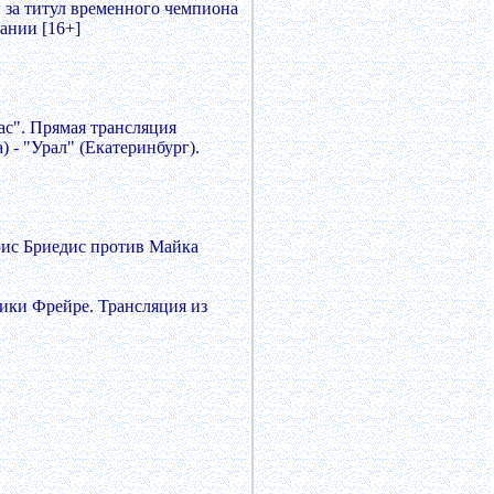
 за титул временного чемпиона
ании [16+]
ас". Прямая трансляция
- "Урал" (Екатеринбург).
рис Бриедис против Майка
рики Фрейре. Трансляция из