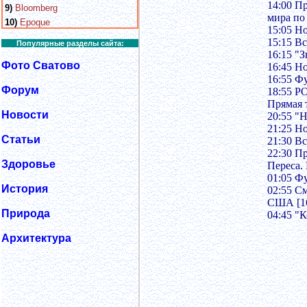
14:00 П
9)
Bloomberg
мира по
10)
Epoque
15:05 Н
15:15 В
Популярные разделы сайта:
16:15 "
Фото Сватово
16:45 Н
16:55 Ф
Форум
18:55 Р
Прямая 
Новости
20:55 "
21:25 Н
Статьи
21:30 В
22:30 П
Здоровье
Переса.
01:05 Ф
История
02:55 С
США [1
Природа
04:45 "
Архитектура