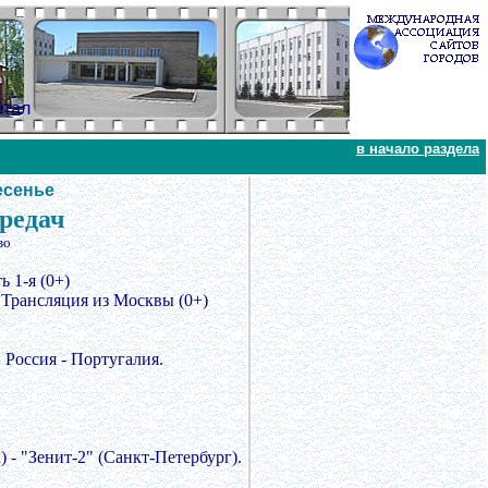
ртал
в начало раздела
есенье
ередач
во
 1-я (0+)
Трансляция из Москвы (0+)
Россия - Португалия.
- "Зенит-2" (Санкт-Петербург).