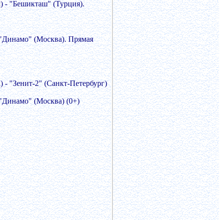
) - "Бешикташ" (Турция).
 "Динамо" (Москва). Прямая
 - "Зенит-2" (Санкт-Петербург)
"Динамо" (Москва) (0+)