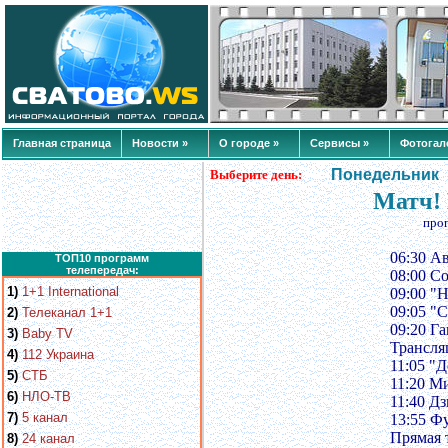
Главная страница
Новости »
О городе »
Сервисы »
Фотогал
Понедельник
Выберите день:
Матч! 
про
06:30 Ав
ТОП10 программ
телепередач:
08:00 С
1)
1+1 International
09:00 "Н
09:05 "С
2)
Телеканал 1+1
09:20 Г
3)
Baby TV
Трансля
4)
112 Украина
11:05 "Д
5)
СТБ
11:20 М
6)
НЛО-ТВ
11:40 Д
7)
5 канал
13:55 Ф
Прямая 
8)
24 канал