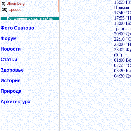
15:55 Г
9)
Bloomberg
Прямая 
10)
Epoque
17:40 "С
17:55 "Н
Популярные разделы сайта:
18:00 В
Фото Сватово
трансля
20:00 Д
Форум
22:10 "
23:00 "Н
Новости
23:05 Ф
(0+)
Статьи
01:00 В
02:55 "
Здоровье
03:20 Би
04:20 Д
История
Природа
Архитектура