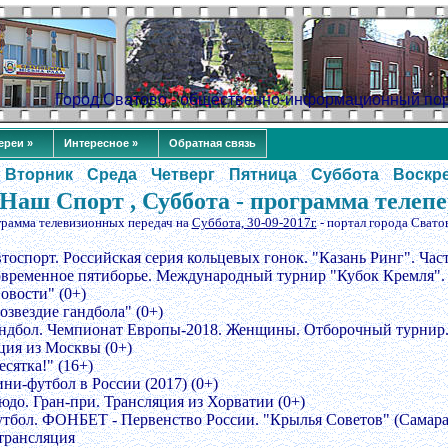
Город Сватово - общественно-информационный по
ереи »
Интересное »
Обратная связь
Вторник
Среда
Четверг
Пятница
Суббота
Воскр
Наш Спорт , Суббота - программа телеп
грамма телевизионных передач на
Суббота, 30-09-2017г.
- портал города Свато
тоспорт. Российская серия кольцевых гонок. "Казань Ринг". Часть
овременное пятиборье. Международный турнир "Кубок Кремля". 
овости" (0+)
озвездие гандбола" (0+)
андбол. Чемпионат Европы-2018. Женщины. Отборочный турнир. 
ция из Москвы (0+)
есятка!" (16+)
ини-футбол в России (2017) (0+)
зюдо. Гран-при. Трансляция из Хорватии (0+)
утбол. ФОНБЕТ - Первенство России. "Крылья Советов" (Самара) 
трансляция