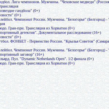
андбол. Лига чемпионов. Мужчины. "Чеховские медведи" (Россия
трансляция
озвездие гандбола" (0+)
овости" (0+)
олейбол. Чемпионат России. Мужчины. "Белогорье" (Белгород) -
ция
зюдо. Гран-при. Трансляция из Хорватии (0+)
Спортивный детектив". Документальное расследование (16+)
овости" (0+)
утбол. ФОНБЕТ - Первенство России. "Крылья Советов" (Самара)
олейбол. Чемпионат России. Мужчины. "Белогорье" (Белгород) - 
Спортивный заговор" (16+)
льярд. Пул. "Dynamic Netherlands Open". 1/2 финала (0+)
зюдо. Гран-при. Трансляция из Хорватии (0+)