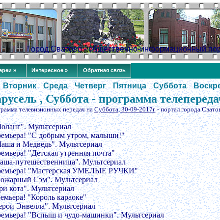
Город Сватово - общественно-информационный по
ереи »
Интересное »
Обратная связь
Вторник
Среда
Четверг
Пятница
Суббота
Воскр
русель , Суббота - программа телепереда
грамма телевизионных передач на
Суббота, 30-09-2017г.
- портал города Свато
Моланг". Мультсериал
ремьера! "С добрым утром, малыши!"
Маша и Медведь". Мультсериал
ремьера! "Детская утренняя почта"
Даша-путешественница". Мультсериал
ремьера! "Мастерская УМЕЛЫЕ РУЧКИ"
Пожарный Сэм". Мультсериал
ри кота". Мультсериал
ремьера! "Король караоке"
Герои Энвелла". Мультсериал
ремьера! "Вспыш и чудо-машинки". Мультсериал