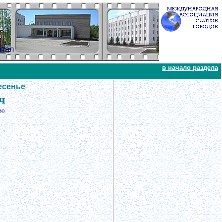
ртал
в начало раздела
есенье
ч
во