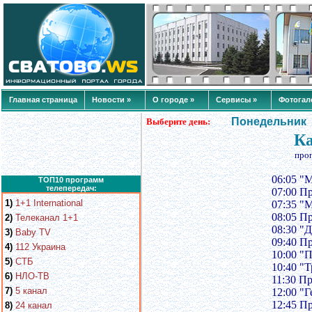
Главная страница
Новости »
О городе »
Сервисы »
Фотогал
Понедельник
Выберите день:
Ка
про
06:05 "
ТОП10 программ
телепередач:
07:00 П
1)
1+1 International
07:35 "
08:05 П
2)
Телеканал 1+1
08:30 "
3)
Baby TV
09:40 П
4)
112 Украина
10:00 "
5)
СТБ
10:40 "Т
6)
НЛО-ТВ
11:30 П
7)
5 канал
12:00 "
12:45 П
8)
24 канал