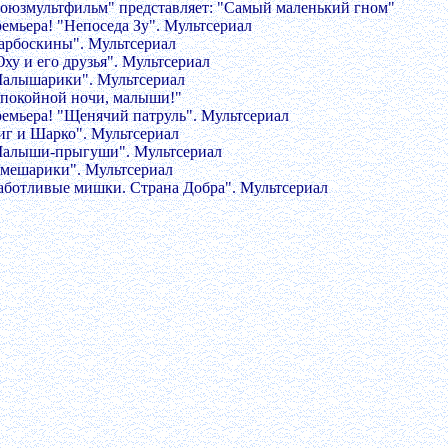
Союзмультфильм" представляет: "Самый маленький гном"
ремьера! "Непоседа Зу". Мультсериал
Барбоскины". Мультсериал
ху и его друзья". Мультсериал
Малышарики". Мультсериал
Спокойной ночи, малыши!"
ремьера! "Щенячий патруль". Мультсериал
Зиг и Шарко". Мультсериал
Малыши-прыгуши". Мультсериал
Смешарики". Мультсериал
Заботливые мишки. Страна Добра". Мультсериал