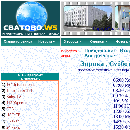
Город Сватово 
Главная страница
Новости »
О городе »
Сервисы »
Фотогал
Понедельник
Вто
Выберите
день:
Воскресенье
Эврика , Суббо
программа телевизионных пере
ТОП10 программ
телепередач:
06:00 Хо
1)
1+1 International
07:00 Му
08:30 Лу
2)
Телеканал 1+1
09:30 Фа
3)
Baby TV
10:15 У
4)
112 Украина
11:00 Н
5)
СТБ
12:00 Хо
6)
НЛО-ТВ
13:00 Му
7)
5 канал
14:30 Лу
15:30 Фа
8)
24 канал