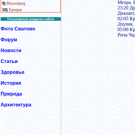
Мехра. 
9)
Bloomberg
23:20 Д
10)
Epoque
Дикшит,
02:05 К
Популярные разделы сайта:
Дхулия,
Фото Сватово
05:00 К
Рича Ча
Форум
Новости
Статьи
Здоровье
История
Природа
Архитектура