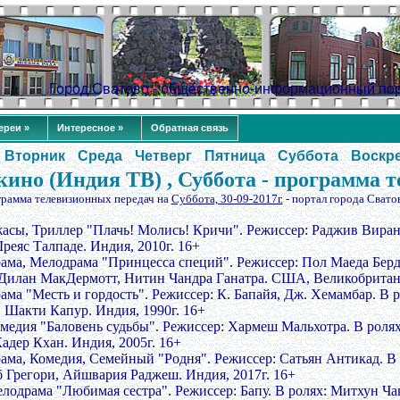
Город Сватово - общественно-информационный по
ереи »
Интересное »
Обратная связь
Вторник
Среда
Четверг
Пятница
Суббота
Воскр
ино (Индия ТВ) , Суббота - программа т
грамма телевизионных передач на
Суббота, 30-09-2017г.
- портал города Свато
жасы, Триллер "Плачь! Молись! Кричи". Режиссер: Раджив Виран
реяс Талпаде. Индия, 2010г. 16+
рама, Мелодрама "Принцесса специй". Режиссер: Пол Маеда Бер
 Дилан МакДермотт, Нитин Чандра Ганатра. США, Великобритани
рама "Месть и гордость". Режиссер: К. Бапайя, Дж. Хемамбар. В
 Шакти Капур. Индия, 1990г. 16+
омедия "Баловень судьбы". Режиссер: Хармеш Мальхотра. В роля
адер Кхан. Индия, 2005г. 16+
рама, Комедия, Семейный "Родня". Режиссер: Сатьян Антикад. В
 Грегори, Айшвария Раджеш. Индия, 2017г. 16+
елодрама "Любимая сестра". Режиссер: Бапу. В ролях: Митхун Ч