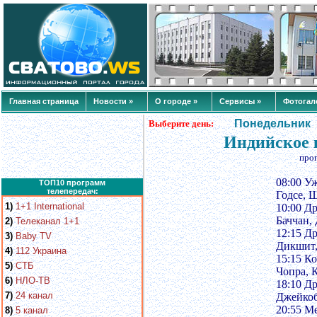
Главная страница
Новости »
О городе »
Сервисы »
Фотогал
Понедельник
Выберите день:
Индийское к
про
08:00 У
ТОП10 программ
телепередач:
Годсе, Ш
1)
1+1 International
10:00 Д
Баччан,
2)
Телеканал 1+1
12:15 Д
3)
Baby TV
Дикшит,
4)
112 Украина
15:15 К
5)
СТБ
Чопра, К
6)
НЛО-ТВ
18:10 Д
7)
24 канал
Джейкоб
20:55 М
8)
5 канал