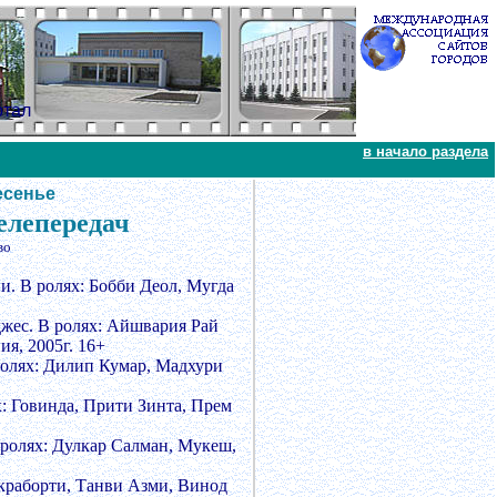
ртал
в начало раздела
есенье
елепередач
во
и. В ролях: Бобби Деол, Мугда
джес. В ролях: Айшвария Рай
я, 2005г. 16+
 ролях: Дилип Кумар, Мадхури
х: Говинда, Прити Зинта, Прем
 ролях: Дулкар Салман, Мукеш,
акраборти, Танви Азми, Винод