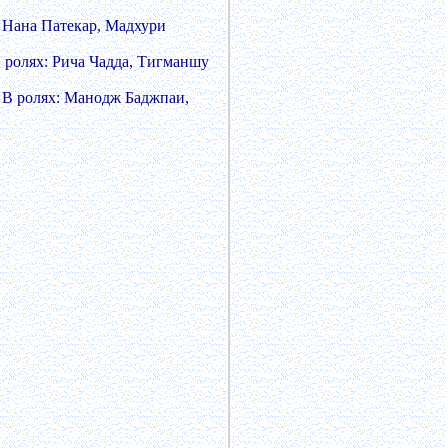
: Нана Патекар, Мадхури
 ролях: Рича Чадда, Тигманшу
. В ролях: Манодж Баджпаи,