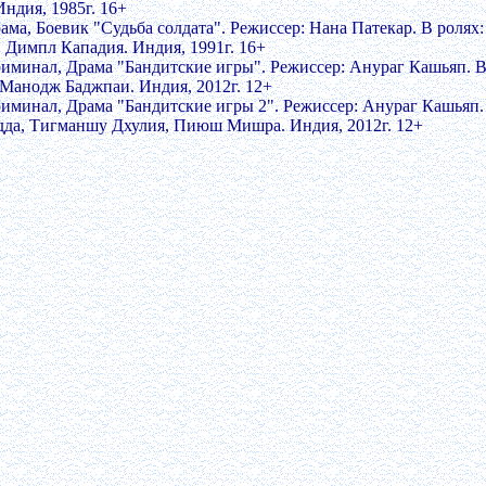
Индия, 1985г. 16+
рама, Боевик "Судьба солдата". Режиссер: Нана Патекар. В ролях
 Димпл Кападия. Индия, 1991г. 16+
риминал, Драма "Бандитские игры". Режиссер: Анураг Кашьяп. В
 Манодж Баджпаи. Индия, 2012г. 12+
риминал, Драма "Бандитские игры 2". Режиссер: Анураг Кашьяп
дда, Тигманшу Дхулия, Пиюш Мишра. Индия, 2012г. 12+