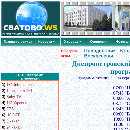
Город Сватово 
Главная страница
Новости »
О городе »
Сервисы »
Фотогал
Понедельник
Вто
Выберите
день:
Воскресенье
Днепропетровский
прогр
ТОП10 программ
программа телевизионных пере
телепередач:
1)
1+1 International
07:00 "
2)
Телеканал 1+1
07:45 "
3)
Baby TV
08:00 "
4)
112 Украина
08:15 "
08:45 "
5)
СТБ
09:00 "
6)
НЛО-ТВ
10:00 "
7)
5 канал
11:00 "
8)
24 канал
11:15 М