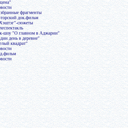
Сцена"
овости
Избранные фрагменты
вторский док.фильм
#Хэштэг"-сюжеты
елеспектакль
ок-шоу "О главном в Аджарии"
Один день в деревне"
Белый квадрат"
овости
уд.фильм
овости