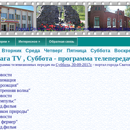
Город Сватово - общественно-информационный по
ереи »
Интересное »
Обратная связь
Вторник
Среда
Четверг
Пятница
Суббота
Воскр
ara TV , Суббота - программа телепереда
грамма телевизионных передач на
Суббота, 30-09-2017г.
- портал города Свато
овости
нимация
Проэкция"
Утренняя волна"
овости
Импульс"
уд.фильм
Закон природы"
овости
Я фермер"
уд.фильм