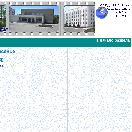
ртал
в начало раздела
есенье
ч
во