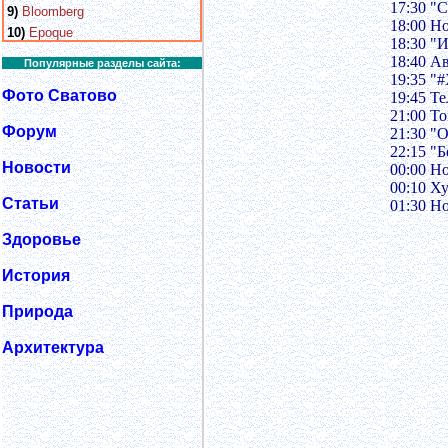
17:30 "
9)
Bloomberg
18:00 Н
10)
Epoque
18:30 "
18:40 А
Популярные разделы сайта:
19:35 "
Фото Сватово
19:45 Т
21:00 Т
Форум
21:30 "
22:15 "
Новости
00:00 Н
00:10 Х
Статьи
01:30 Н
Здоровье
История
Природа
Архитектура