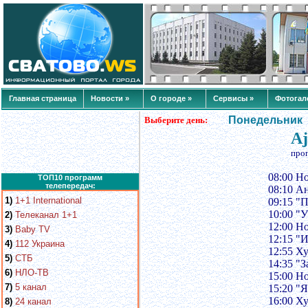
Главная страница
Новости »
О городе »
Сервисы »
Фотогал
Понедельник
Выберите день:
Aj
про
08:00 Н
ТОП10 программ
телепередач:
08:10 А
1)
1+1 International
09:15 "
10:00 "
2)
Телеканал 1+1
12:00 Н
3)
Baby TV
12:15 "
4)
112 Украина
12:55 Х
5)
СТБ
14:35 "
6)
НЛО-ТВ
15:00 Н
7)
5 канал
15:20 "
16:00 Х
8)
24 канал