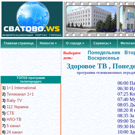
Город Сватово 
Главная страница
Новости »
О городе »
Сервисы »
Фотогал
Понедельник
Вто
Выберите
день:
Воскресенье
Здоровое ТВ , Понед
программа телевизионных переда
ТОП10 программ
телепередач:
06:00 Па
1)
1+1 International
06:30 И
07:25 К
2)
Телеканал 1+1
07:40 М
3)
Baby TV
08:05 Д
4)
112 Украина
08:20 Я
5)
СТБ
08:35 Зa
6)
НЛО-ТВ
09:00 Т
7)
5 канал
09:30 Н
10:00 З
8)
24 канал