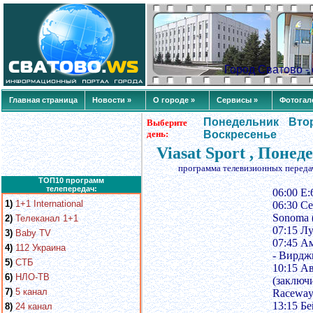
Город Сватово 
Главная страница
Новости »
О городе »
Сервисы »
Фотогал
Понедельник
Вто
Выберите
день:
Воскресенье
Viasat Sport , Поне
программа телевизионных переда
ТОП10 программ
телепередач:
06:00 E
1)
1+1 International
06:30 Се
Sonoma 
2)
Телеканал 1+1
07:15 Л
3)
Baby TV
07:45 А
4)
112 Украина
- Вирдж
5)
СТБ
10:15 А
6)
НЛО-ТВ
(заключ
7)
5 канал
Raceway
13:15 Б
8)
24 канал