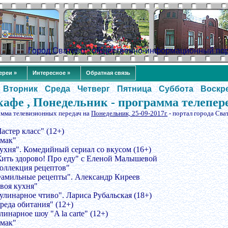
Город Сватово - общественно-информационный по
ереи »
Интересное »
Обратная связь
Вторник
Среда
Четверг
Пятница
Суббота
Воскр
кафе , Понедельник - программа телепер
амма телевизионных передач на
Понедельник, 25-09-2017г.
- портал города Сва
астер класс" (12+)
Смак"
Кухня". Комедийный сериал со вкусом (16+)
Жить здорово! Про еду" с Еленой Малышевой
Коллекция рецептов"
Фамильные рецепты". Александр Киреев
Своя кухня"
Кулинарное чтиво". Лариса Рубальская (18+)
реда обитания" (12+)
линарное шоу "A la carte" (12+)
Смак"