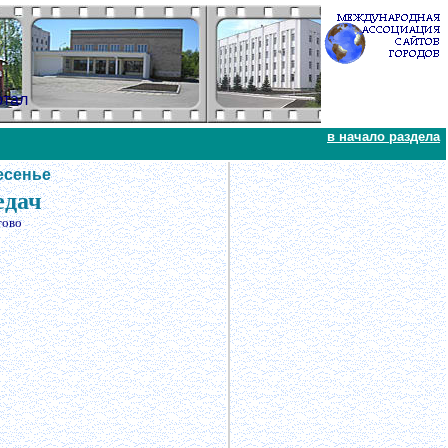
ртал
в начало раздела
есенье
едач
тово