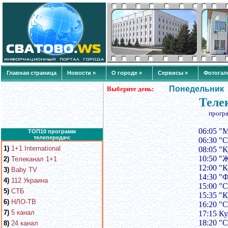
Главная страница
Новости »
О городе »
Сервисы »
Фотогал
Понедельник
Выберите день:
Теле
прогр
06:05 "М
ТОП10 программ
телепередач:
06:30 "
1)
1+1 International
08:05 "
10:50 "
2)
Телеканал 1+1
12:00 "
3)
Baby TV
14:30 "
4)
112 Украина
15:00 "
5)
СТБ
15:35 "
6)
НЛО-ТВ
16:20 "С
7)
5 канал
17:15 Ку
18:20 "
8)
24 канал