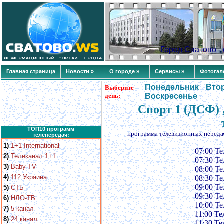
Город Сватово 
Главная страница
Новости »
О городе »
Сервисы »
Фотогал
Понедельник
Вто
Выберите
день:
Воскресенье
Спорт 1 (ДСФ) 
ТОП10 программ
программа телевизионных переда
телепередач:
1)
1+1 International
07:00 Те
2)
Телеканал 1+1
07:30 Те
3)
Baby TV
08:00 Те
4)
112 Украина
08:30 Те
09:00 Те
5)
СТБ
09:30 Те
6)
НЛО-ТВ
10:00 Те
7)
5 канал
11:00 Те
8)
24 канал
11:30 Те