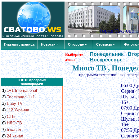
Город Сватово 
Главная страница
Новости »
О городе »
Сервисы »
Фотогал
Понедельник
Вто
Выберите
день:
Воскресенье
Много ТВ , Понеде
программа телевизионных переда
ТОП10 программ
телепередач:
06:00 Др
1)
1+1 International
Серия 4
Шульц, 
2)
Телеканал 1+1
16+
3)
Baby TV
07:00 Др
4)
112 Украина
Серия 5
5)
СТБ
Шульц, 
6)
НЛО-ТВ
16+
7)
5 канал
07:55 Др
Серия 6
8)
24 канал