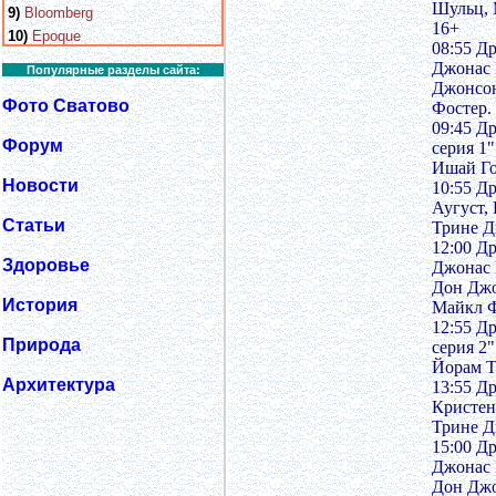
Шульц, 
9)
Bloomberg
16+
10)
Epoque
08:55 Др
Джонас 
Популярные разделы сайта:
Джонсон
Фото Сватово
Фостер.
09:45 Д
Форум
серия 1
Ишай Го
Новости
10:55 Д
Аугуст,
Статьи
Трине Д
12:00 Др
Здоровье
Джонас 
Дон Джо
История
Майкл Ф
12:55 Д
Природа
серия 2
Йорам Т
Архитектура
13:55 Д
Кристен
Трине Д
15:00 Др
Джонас 
Дон Джо