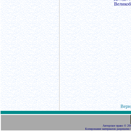
Великоб
Верн
Авторское право
©
200
Копирование материалов разрешено 