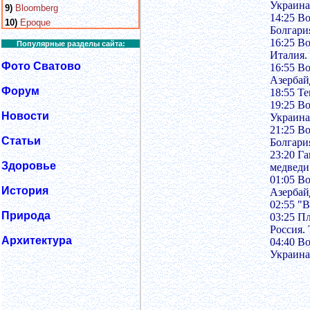
Украина
9)
Bloomberg
14:25 В
10)
Epoque
Болгари
16:25 В
Популярные разделы сайта:
Италия.
Фото Сватово
16:55 В
Азербай
Форум
18:55 Т
19:25 В
Новости
Украина
21:25 В
Статьи
Болгари
23:20 Г
Здоровье
медведи
01:05 В
История
Азербай
02:55 "В
Природа
03:25 П
Россия.
Архитектура
04:40 В
Украина