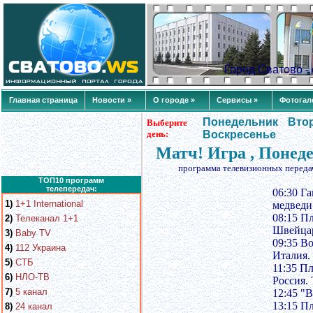
Город Сватово 
Главная страница
Новости »
О городе »
Сервисы »
Фотогал
Понедельник
Вто
Выберите
день:
Воскресенье
Матч! Игра , Понед
программа телевизионных переда
ТОП10 программ
телепередач:
06:30 Г
1)
1+1 International
медведи
08:15 П
2)
Телеканал 1+1
Швейцар
3)
Baby TV
09:35 В
4)
112 Украина
Италия.
5)
СТБ
11:35 П
6)
НЛО-ТВ
Россия.
7)
5 канал
12:45 "В
13:15 П
8)
24 канал