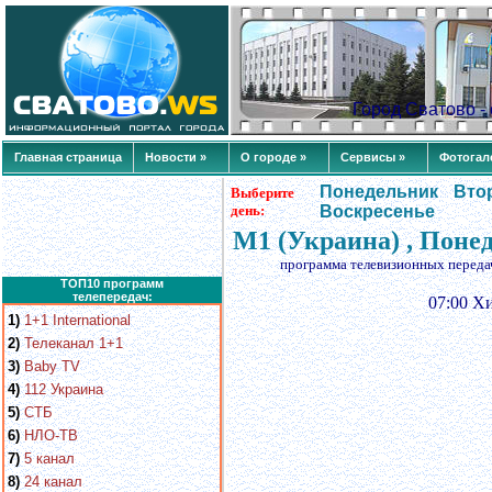
Город Сватово 
Главная страница
Новости »
О городе »
Сервисы »
Фотогал
Понедельник
Вто
Выберите
день:
Воскресенье
М1 (Украина) , Поне
программа телевизионных переда
ТОП10 программ
телепередач:
07:00 Х
1)
1+1 International
2)
Телеканал 1+1
3)
Baby TV
4)
112 Украина
5)
СТБ
6)
НЛО-ТВ
7)
5 канал
8)
24 канал