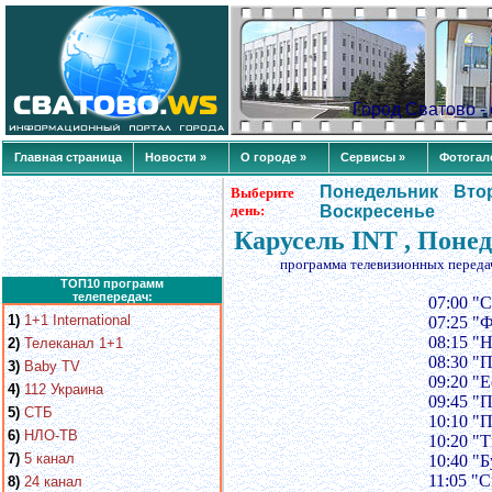
Город Сватово 
Главная страница
Новости »
О городе »
Сервисы »
Фотогал
Понедельник
Вто
Выберите
день:
Воскресенье
Карусель INT , Поне
программа телевизионных переда
ТОП10 программ
телепередач:
07:00 "
1)
1+1 International
07:25 "
08:15 "
2)
Телеканал 1+1
08:30 "
3)
Baby TV
09:20 "Е
4)
112 Украина
09:45 "
5)
СТБ
10:10 "
6)
НЛО-ТВ
10:20 "
7)
5 канал
10:40 "
11:05 "С
8)
24 канал