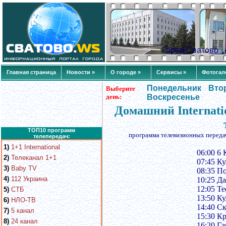
Город Сватово 
Главная страница
Новости »
О городе »
Сервисы »
Фотогал
Понедельник
Вто
Выберите
день:
Воскресенье
Домашний Internati
ТОП10 программ
программа телевизионных переда
телепередач:
1)
1+1 International
06:00 6 
2)
Телеканал 1+1
07:45 К
3)
Baby TV
08:35 П
4)
112 Украина
10:25 Да
12:05 Те
5)
СТБ
13:50 К
6)
НЛО-ТВ
14:40 С
7)
5 канал
15:30 К
8)
24 канал
16:20 Г