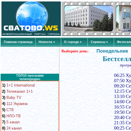
Главная страница
Новости »
О городе »
Сервисы »
Фотогал
Понедельник
Выберите день:
Бестселл
прогр
06:25 Х
ТОП10 программ
телепередач:
07:50 Х
1)
1+1 International
09:20 С
12:15 С
2)
Телеканал 1+1
13:10 С
3)
Baby TV
14:00 С
4)
112 Украина
16:55 Се
5)
СТБ
19:50 С
6)
НЛО-ТВ
20:40 С
7)
5 канал
21:35 С
00:25 Се
8)
24 канал