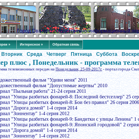
Город Сватово - общественно-информационный по
ереи »
Интересное »
Обратная связь
Вторник
Среда
Четверг
Пятница
Суббота
Воскр
ер плюс , Понедельник - программа теле
амма телевизионных передач на
Понедельник, 25-09-2017г.
- портал города Сва
удожественный фильм "Удиви меня" 2011
удожественный фильм "Допустимые жертвы" 2010
ериал "Пыльная работа" 21-24 серия 2011
ериал "Улицы разбитых фонарей-8: Последний бестселлер" 25 сер
ериал "Улицы разбитых фонарей-8: Бои без правил" 26 серия 200
ериал "Дорога домой" 1-4 серия 2014
риал "Зоннентау" 1-4 серия 2012
ериал "Улицы разбитых фонарей-9: Бандитки с улицы Ленина" 1 
ериал "Улицы разбитых фонарей-9: Японский городовой" 2 серия
ериал "Дорога домой" 1-4 серия 2014
риал "Зоннентау" 1-4 серия 2012