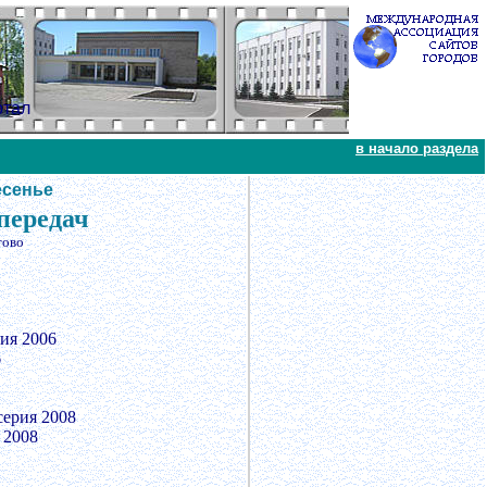
ртал
в начало раздела
есенье
передач
тово
ия 2006
6
серия 2008
 2008