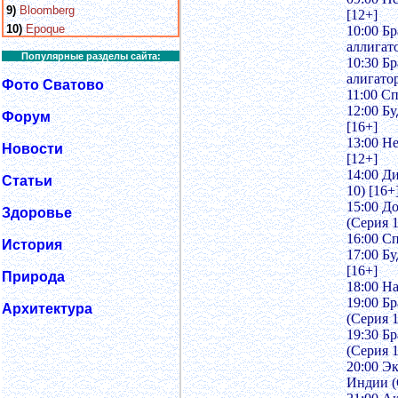
9)
Bloomberg
[12+]
10)
Epoque
10:00 Бр
аллигато
Популярные разделы сайта:
10:30 Бр
алигатор
Фото Сватово
11:00 С
12:00 Бу
Форум
[16+]
13:00 Н
Новости
[12+]
14:00 Д
Статьи
10) [16+
15:00 До
Здоровье
(Серия 1
16:00 С
История
17:00 Бу
[16+]
Природа
18:00 На
19:00 Б
Архитектура
(Серия 1
19:30 Бр
(Серия 1
20:00 Э
Индии (