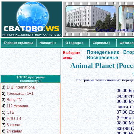
Город Сватово 
Главная страница
Новости »
О городе »
Сервисы »
Фотогал
Понедельник
Вто
Выберите
день:
Воскресенье
Animal Planet (Рос
ТОП10 программ
программа телевизионных переда
телепередач:
1)
1+1 International
06:00 Бр
2)
Телеканал 1+1
аллигато
3)
Baby TV
06:30 Бр
4)
112 Украина
алигатор
07:00 До
5)
СТБ
(Серия 1
6)
НЛО-ТВ
08:00 М
7)
5 канал
жизни (С
8)
24 канал
09:00 Н