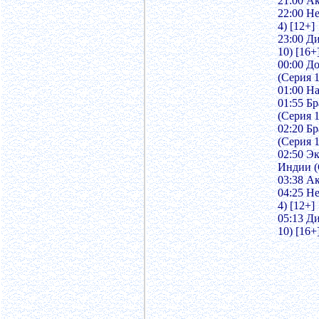
21:00 Ак
22:00 Н
4) [12+]
23:00 Д
10) [16+
00:00 До
(Серия 1
01:00 На
01:55 Б
(Серия 1
02:20 Бр
(Серия 1
02:50 Э
Индии (
03:38 Ак
04:25 Н
4) [12+]
05:13 Д
10) [16+