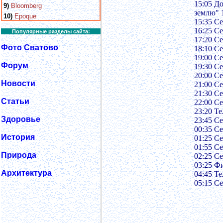
15:05 Д
9)
Bloomberg
землю" 
10)
Epoque
15:35 С
16:25 С
Популярные разделы сайта:
17:20 С
Фото Сватово
18:10 С
19:00 С
Форум
19:30 С
20:00 С
Новости
21:00 С
21:30 С
Статьи
22:00 С
23:20 Т
Здоровье
23:45 С
00:35 С
История
01:25 С
01:55 С
Природа
02:25 С
03:25 Ф
Архитектура
04:45 Т
05:15 С