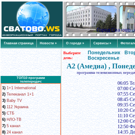
Город Сватово 
Главная страница
Новости »
О городе »
Сервисы »
Фотогал
Понедельник
Вто
Выберите
день:
Воскресенье
А2 (Амедиа) , Понед
программа телевизионных переда
ТОП10 программ
телепередач:
06:05 Т
1)
1+1 International
07:00 С
07:55 С
2)
Телеканал 1+1
08:45 С
3)
Baby TV
09:35 С
4)
112 Украина
10:20 С
5)
СТБ
11:10 С
6)
НЛО-ТВ
12:00 С
7)
5 канал
12:50 Ф
14:35 До
8)
24 канал