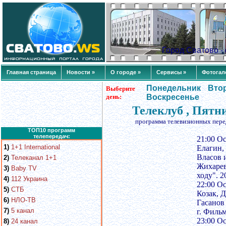
Город Сватово 
Главная страница
Новости »
О городе »
Сервисы »
Фотогал
Понедельник
Вто
Выберите
день:
Воскресенье
Телеклуб , Пятн
программа телевизионных пере
ТОП10 программ
телепередач:
21:00 О
1)
1+1 International
Елагин,
Власов 
2)
Телеканал 1+1
Жихарев
3)
Baby TV
ходу". 2
4)
112 Украина
22:00 О
5)
СТБ
Козак, 
6)
НЛО-ТВ
Гасанов
7)
5 канал
г. Фильм
23:00 О
8)
24 канал