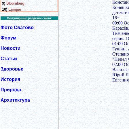
Констан
9)
Bloomberg
Коняшки
10)
Epoque
детектив
16+
Популярные разделы сайта:
00:00 О
Фото Сватово
Карасёв
Ткаченко
Форум
серия. 1
01:00 О
Новости
Гущин, 
Степано
Статьи
"Пепел Ф
02:00 О
Здоровье
Василье
Юрий Ла
История
Евгения
Природа
Архитектура