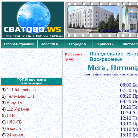
Город Сватово 
Главная страница
Новости »
О городе »
Сервисы »
Фотогал
Понедельник
Вто
Выберите
день:
Воскресенье
Мега , Пятниц
программа телевизионных пере
ТОП10 программ
телепередач:
06:00 Б
1)
1+1 International
07:20 П
08:20 П
2)
Телеканал 1+1
09:20 И
3)
Baby TV
10:20 Т
4)
112 Украина
11:20 А
5)
СТБ
12:10 Т
6)
НЛО-ТВ
13:10 П
7)
5 канал
14:10 М
15:10 В
8)
24 канал