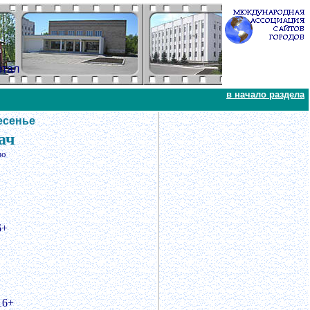
ртал
в начало раздела
есенье
ач
во
6+
16+