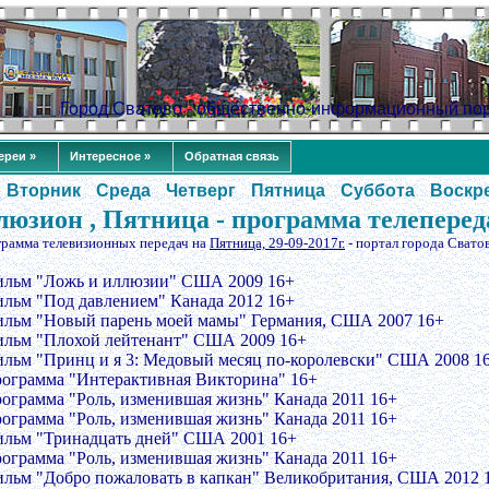
Город Сватово - общественно-информационный по
ереи »
Интересное »
Обратная связь
Вторник
Среда
Четверг
Пятница
Суббота
Воскр
юзион , Пятница - программа телеперед
грамма телевизионных передач на
Пятница, 29-09-2017г.
- портал города Свато
ильм "Ложь и иллюзии" США 2009 16+
ильм "Под давлением" Канада 2012 16+
ильм "Новый парень моей мамы" Германия, США 2007 16+
ильм "Плохой лейтенант" США 2009 16+
ильм "Принц и я 3: Медовый месяц по-королевски" США 2008 1
рограмма "Интерактивная Викторина" 16+
рограмма "Роль, изменившая жизнь" Канада 2011 16+
рограмма "Роль, изменившая жизнь" Канада 2011 16+
ильм "Тринадцать дней" США 2001 16+
рограмма "Роль, изменившая жизнь" Канада 2011 16+
ильм "Добро пожаловать в капкан" Великобритания, США 2012 