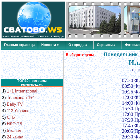
Главная страница
Новости »
О городе »
Сервисы »
Фотогал
Понедельник
Выберите день:
Илл
про
07:20 Ф
ТОП10 программ
телепередач:
08:50 Ф
1)
1+1 International
10:25 Ф
12:00 Ф
2)
Телеканал 1+1
14:00 Ф
3)
Baby TV
15:30 П
4)
112 Украина
17:00 П
5)
СТБ
17:20 П
6)
НЛО-ТВ
17:45 Ф
7)
5 канал
20:05 П
20:30 Ф
8)
24 канал