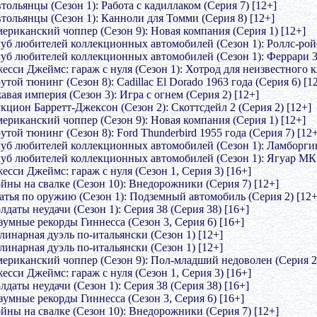
тольянцы (Сезон 1): Работа с кадиллаком (Серия 7) [12+]
втольянцы (Сезон 1): Канноли для Томми (Серия 8) [12+]
мериканский чоппер (Сезон 9): Новая компания (Серия 1) [12+]
луб любителей коллекционных автомобилей (Сезон 1): Роллс-ройс
луб любителей коллекционных автомобилей (Сезон 1): Феррари 30
есси Джеймс: гараж с нуля (Сезон 1): Хотрод для неизвестного к
утой тюнинг (Сезон 8): Cadillac El Dorado 1963 года (Серия 6) [1
авая империя (Сезон 3): Игра с огнем (Серия 2) [12+]
кцион Барретт-Джексон (Сезон 2): Скоттсдейл 2 (Серия 2) [12+]
мериканский чоппер (Сезон 9): Новая компания (Серия 1) [12+]
утой тюнинг (Сезон 8): Ford Thunderbird 1955 года (Серия 7) [12+
луб любителей коллекционных автомобилей (Сезон 1): Ламборгин
луб любителей коллекционных автомобилей (Сезон 1): Ягуар МК I
есси Джеймс: гараж с нуля (Сезон 1, Серия 3) [16+]
ойны на свалке (Сезон 10): Внедорожники (Серия 7) [12+]
ратья по оружию (Сезон 1): Подземный автомобиль (Серия 2) [12+
лдаты неудачи (Сезон 1): Cерия 38 (Серия 38) [16+]
зумные рекорды Гиннесса (Сезон 3, Серия 6) [16+]
линарная дуэль по-итальянски (Сезон 1) [12+]
линарная дуэль по-итальянски (Сезон 1) [12+]
мериканский чоппер (Сезон 9): Пол-младший недоволен (Серия 2)
есси Джеймс: гараж с нуля (Сезон 1, Серия 3) [16+]
лдаты неудачи (Сезон 1): Cерия 38 (Серия 38) [16+]
зумные рекорды Гиннесса (Сезон 3, Серия 6) [16+]
ойны на свалке (Сезон 10): Внедорожники (Серия 7) [12+]