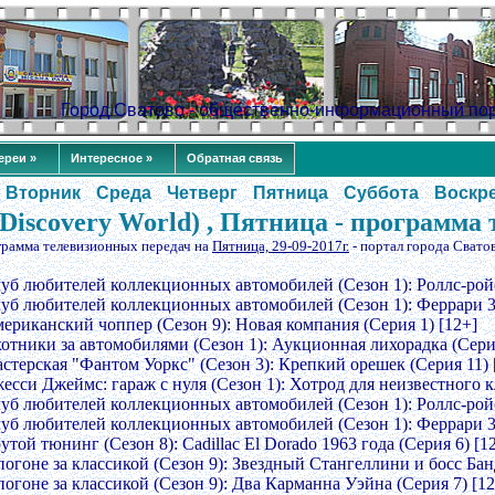
Город Сватово - общественно-информационный по
ереи »
Интересное »
Обратная связь
Вторник
Среда
Четверг
Пятница
Суббота
Воскр
iscovery World) , Пятница - программа 
грамма телевизионных передач на
Пятница, 29-09-2017г.
- портал города Свато
луб любителей коллекционных автомобилей (Сезон 1): Роллс-ройс
луб любителей коллекционных автомобилей (Сезон 1): Феррари 30
мериканский чоппер (Сезон 9): Новая компания (Серия 1) [12+]
хотники за автомобилями (Сезон 1): Аукционная лихорадка (Серия
астерская "Фантом Уоркс" (Сезон 3): Крепкий орешек (Серия 11) 
есси Джеймс: гараж с нуля (Сезон 1): Хотрод для неизвестного к
луб любителей коллекционных автомобилей (Сезон 1): Роллс-ройс
луб любителей коллекционных автомобилей (Сезон 1): Феррари 30
утой тюнинг (Сезон 8): Cadillac El Dorado 1963 года (Серия 6) [1
погоне за классикой (Сезон 9): Звездный Стангеллини и босс Бан
погоне за классикой (Сезон 9): Два Карманна Уэйна (Серия 7) [12