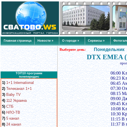
Главная страница
Новости »
О городе »
Сервисы »
Фотогал
Понедельник
Выберите день:
DTX EMEA (D
про
06:00 К
ТОП10 программ
телепередач:
06:23 К
1)
1+1 International
06:45 А
07:30 О
2)
Телеканал 1+1
08:15 М
3)
Baby TV
09:00 Дж
4)
112 Украина
09:45 К
5)
СТБ
10:08 К
6)
НЛО-ТВ
10:30 Кр
7)
5 канал
11:15 В 
11:37 В 
8)
24 канал