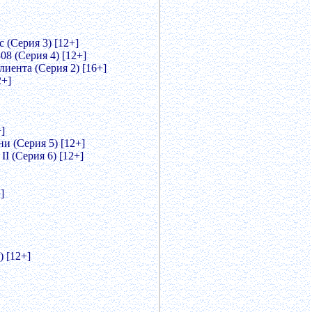
 (Серия 3) [12+]
8 (Серия 4) [12+]
лиента (Серия 2) [16+]
2+]
]
и (Серия 5) [12+]
I (Серия 6) [12+]
]
 [12+]