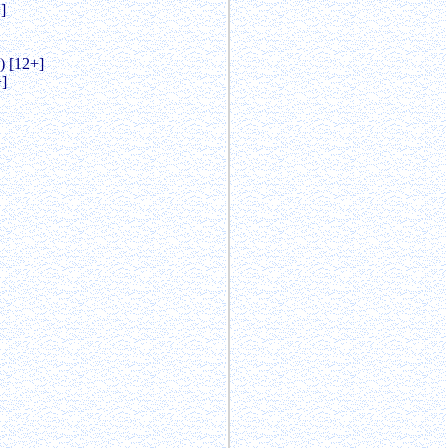
]
 [12+]
]