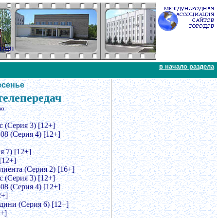
ртал
в начало раздела
есенье
телепередач
во
 (Серия 3) [12+]
8 (Серия 4) [12+]
 7) [12+]
[12+]
лиента (Серия 2) [16+]
 (Серия 3) [12+]
8 (Серия 4) [12+]
2+]
дини (Серия 6) [12+]
+]