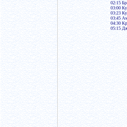
02:15 Б
03:00 Ку
03:23 Ку
03:45 А
04:30 Кр
05:15 Дж