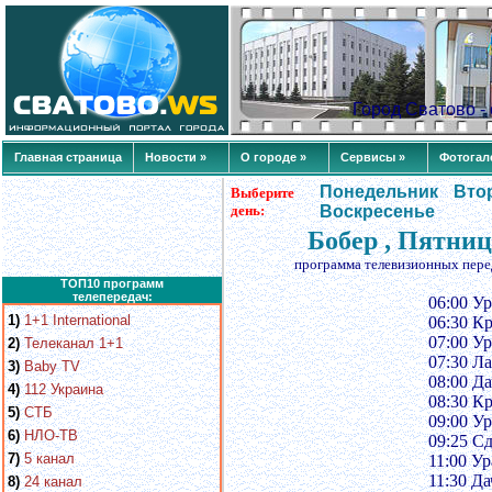
Город Сватово 
Главная страница
Новости »
О городе »
Сервисы »
Фотогал
Понедельник
Вто
Выберите
день:
Воскресенье
Бобер , Пятниц
программа телевизионных пере
ТОП10 программ
телепередач:
06:00 Ур
1)
1+1 International
06:30 К
07:00 Ур
2)
Телеканал 1+1
07:30 Л
3)
Baby TV
08:00 Д
4)
112 Украина
08:30 К
5)
СТБ
09:00 Ур
6)
НЛО-ТВ
09:25 С
7)
5 канал
11:00 Ур
11:30 Да
8)
24 канал