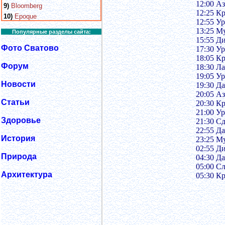
12:00 Аз
9)
Bloomberg
12:25 К
10)
Epoque
12:55 Ур
13:25 М
Популярные разделы сайта:
15:55 Д
Фото Сватово
17:30 Ур
18:05 К
Форум
18:30 Л
19:05 Ур
Новости
19:30 Д
20:05 Аз
Статьи
20:30 К
21:00 Ур
Здоровье
21:30 С
22:55 Д
История
23:25 М
02:55 Д
Природа
04:30 Д
05:00 Сл
Архитектура
05:30 К