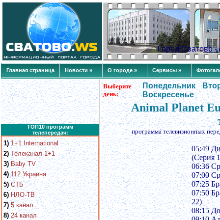
Город Сватово 
Главная страница
Новости »
О городе »
Сервисы »
Фотогал
Понедельник
Вто
Выберите
день:
Воскресенье
Animal Planet E
ТОП10 программ
программа телевизионных пере
телепередач:
1)
1+1 International
05:49 Д
2)
Телеканал 1+1
(Серия 1
3)
Baby TV
06:36 С
4)
112 Украина
07:00 С
07:25 Бр
5)
СТБ
07:50 Бр
6)
НЛО-ТВ
22)
7)
5 канал
08:15 До
8)
24 канал
09:10 А