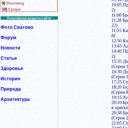
9)
Bloomberg
10:05 П
10)
Epoque
2)
11:00 Бр
Популярные разделы сайта:
11:28 Бр
22)
Фото Сватово
11:55 К
8)
Форум
12:50 К
13:45 А
Новости
14:40 П
2)
Статьи
15:35 Д
(Серия 1
Здоровье
16:30 Д
(Серия 1
История
17:25 С
18:20 Бу
Природа
(Серия 8
19:15 Х
Архитектура
20:10 Бр
в прятки
20:38 Бр
(Серия 2
21:05 С