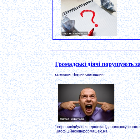
Громадські діячі порушують за
категория: Новини сватівщини
1серпнявідбулосяпершезасіданняконкурсноїком
Заофіційноюінформацією,на ...