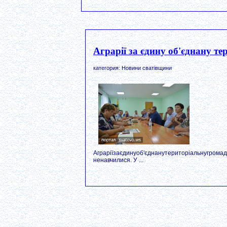
Аграрії за єдину об'єднану т
категория: Новини сватівщини
Аграріїзаєдинуоб'єднанутериторіальнугрома
ненавчилися. У ...