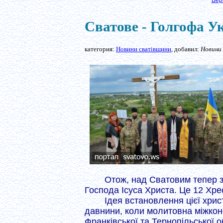
Вер
Сватове - Голгофа Ук
категория:
Новини сватівщини
, добавил:
Новини
Отож, над Сватовим тепер з
Господа Ісуса Христа. Це 12 Хре
Ідея встановлення цієї хрис
давнини, коли молитовна міжконф
Франківської та Тернопільської 