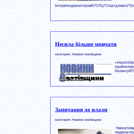
Інтерв'юздиректоромКУСРЦ"Спортдлявсіх"Ол
Несила більше мовчати
категория: Новини сватівщини
«НасесіїОр
прийнялир
балансуКП«
Запитання до влади
категория: Новини сватівщини
Уминулому
людина»бул