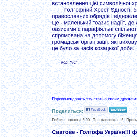
встановлення цієї символічної х
Голгофний Хрест Єдності, б
православних обрядів і відновле
Це - маленький "оазис надії", д
оазисами є парафіяльні спільнот
спрямована на допомогу біженця
громадські організації, які вихо
це було за часів козацької доби.
Кор. “НС”
Порекомендовать эту статью своим друзьям
Поделиться:
Рейтинг новости:
5.00
Проголосовало:
5
Просм
Сватове - Голгофа України!!! ф