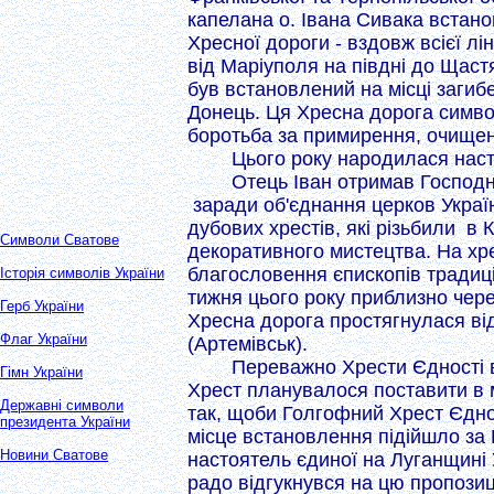
капелана о. Івана Сивака встано
Хресної дороги - вздовж всієї лі
від Маріуполя на півдні до Щастя
був встановлений на місці загибе
Донець. Ця Хресна дорога симво
боротьба за примирення, очищен
Цього року народилася наст
Отець Іван отримав Господ
заради об'єднання церков Україн
дубових хрестів, які різьбили в
Символи Сватове
декоративного мистецтва. На хрес
благословення єпископів традиц
Історія символів України
тижня цього року приблизно через
Герб України
Хресна дорога простягнулася від
Флаг України
(Артемівськ).
Переважно Хрести Єдності в
Гімн України
Хрест планувалося поставити в м
Державні символи
так, щоби Голгофний Хрест Єднос
президента України
місце встановлення підійшло за 
Новини Сватове
настоятель єдиної на Луганщині
радо відгукнувся на цю пропозиц