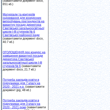
(завантажити документ docx,
651 кб.)
Матеріали та критеріїв
оцінювання для конкурсних
випробувань претендентів на
вакантну посаду директора
Сватівської загальноосвітньої
школи І-ІІІ ступенів № 6
Сватівської районної ради
(завантажити документ docx,
40.7 кб.)
ОГОЛОШЕННЯ про конкурс на
заміщення вакантної посади
директора Сватівської
загальноосвітньої школи І-ІІІ
ступенів № 6
(завантажити
документ docx, 21.7 кб.)
Потреба закладів освіти в
підручниках для 7 класу на
2020 - 2021 н.р.
(завантажити
документ jpg, 48 кб.)
Потреба закладів освіти в
підручниках для 3 класу на
2020 - 2021 роки
(завантажити