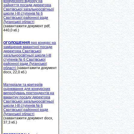
конкурсного відбору на
зайняття посади директора
Сватівської загальноосвітньої
школи І-ІІІ ступенів № 6
Сватівської районної ради
Луганської області
(завантажити документ pdf,
440,0 кб.)
ОГОЛОШЕННЯ
про конкурс на
заміщення вакантної посади
директора Сватівської
загальноосвітньої школи І-ІІІ
ступенів № 6 Сватівської
районної ради Луганської
області
(завантажити документ
docx, 22,0 кб.)
Матеріали та критеріїв
оцінювання для конкурсних
випробувань претендентів на
вакантну посаду директора
Сватівської загальноосвітньої
школи І-ІІІ ступенів № 6
Сватівської районної ради
Луганської області
(завантажити документ docx,
37,3 кб.)