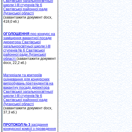
Сватівської загальноосвітньої
школи І-ІІІ ступенів № 6
Сватівської районної ради
Луганської області
(завантажити документ docx,
418,0 кб.)
ОГОЛОШЕННЯ
про конкурс на
заміщення вакантної посади
директора Сватівської
загальноосвітньої школи І-ІІІ
ступенів № 6 Сватівської
районної ради Луганської
області
(завантажити документ
docx, 22,2 кб.)
Матеріали та критеріїв
оцінювання для конкурсних
випробувань претендентів на
вакантну посаду директора
Сватівської загальноосвітньої
школи І-ІІІ ступенів № 6
Сватівської районної ради
Луганської області
(завантажити документ docx,
37,3 кб.)
ПРОТОКОЛ № 3
засідання
конкурсної комісії з проведення