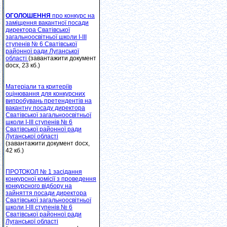
ОГОЛОШЕННЯ
про конкурс на
заміщення вакантної посади
директора Сватівської
загальноосвітньої школи І-ІІІ
ступенів № 6 Сватівської
районної ради Луганської
області
(завантажити документ
docx, 23 кб.)
Матеріали та критеріїв
оцінювання для конкурсних
випробувань претендентів на
вакантну посаду директора
Сватівської загальноосвітньої
школи І-ІІІ ступенів № 6
Сватівської районної ради
Луганської області
(завантажити документ docx,
42 кб.)
ПРОТОКОЛ № 1 засідання
конкурсної комісії з проведення
конкурсного відбору на
зайняття посади директора
Сватівської загальноосвітньої
школи I-III ступенів № 6
Сватівської районної ради
Луганської області