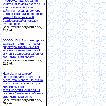
ПРОТОКОЛ №1
засідання
конкурсної комісії з проведення
конкурсного відбору на
зайняття посади директора
Сватівської загальноосвітньої
школи І-ІІІ ступенів № 6
Сватівської районної ради
Луганської області
(завантажити документ docx,
22,2 кб.)
ОГОЛОШЕННЯ
про конкурс на
заміщення вакантної посади
директора Коломийчиської
загальноосвітньої школи І-ІІІ
ступенів Сватівської районної
ради Луганської області
(завантажити документ docx,
22,2 кб.)
Матеріали та критерії
оцінювання для конкурсних
випробувань претендентів на
вакантну посаду директора
Коломийчиської
загальноосвітньої школи І-ІІІ
ступенів Сватівської районної
ради Луганської області
(завантажити документ docx,
40,7 кб.)