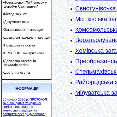
Фотогалерея "Мій внесок у
доробки Сватівщини"
Свистунівська
Метод кабінет
Містківська за
Документи шкіл
Комсомольська
Загальноосвітні заклади
Дошкільні навчальні заклади
Верхньодуванс
Позашкільна освіта
Хомівська заг
СРКПЗОВ Гончарівський
Преображенськ
Державна атестація
закладів освіти
Стельмахівськ
Доступна освіта
Райгородська 
ІНФОРМАЦІЯ
Мілуватська з
16 грудня 2020 р.
ПРОТОКОЛ
№ 1
засідання конкурсної
комісії з проведення
конкурсного відбору на
зайняття посади директора