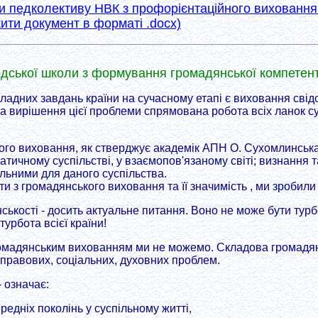
и педколективу НВК з профорієнтаційного виховання
ити документ в форматі .docx)
дської школи з формування громадянської компетент
ладних завдань країни на сучасному етапі є виховання свідо
 вирішення цієї проблеми спрямована робота всіх ланок сус
го виховання, як стверджує академік АПН О. Сухомлинська, 
тичному суспільстві, у взаємопов'язаному світі; визнання т
льними для даного суспільства.
и з громадянського виховання та її значимість , ми зробили
ькості - досить актуальне питання. Воно не може бути турб
турбота всієї країни!
омадянським вихованням ми не можемо. Складова громадян
, правових, соціальних, духовних проблем.
 означає:
редніх поколінь у суспільному житті,