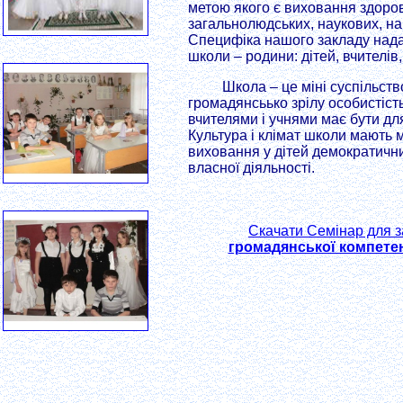
метою якого є виховання здоров
загальнолюдських, наукових, н
Специфіка нашого закладу нада
школи – родини: дітей, вчителів,
Школа – це міні суспільство
громадянсьько зрілу особистіст
вчителями і учнями має бути дл
Культура і клімат школи мають
виховання у дітей демократични
власної діяльності.
Скачати Семінар для за
громадянської компетен