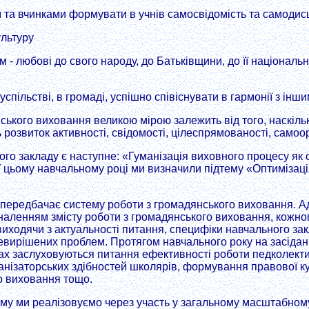
та вчинками формувати в учнів самосвідомість та самодис
ультуру
 - любові до свого народу, до Батьківщини, до її національн
успільстві, в громаді, успішно співіснувати в гармонії з ін
ського виховання великою мірою залежить від того, наскільк
розвиток активності, свідомості, цілеспрямованості, самоор
о закладу є наступне: «Гуманізація виховного процесу як
 цьому навчальному році ми визначили підтему «Оптимізаці
передбачає систему роботи з громадянського виховання. Ад
наленням змісту роботи з громадянського виховання, кожно
виходячи з актуальності питання, специфіки навчального зак
евирішених проблем. Протягом навчального року на засіданн
х заслуховуються питання ефективності роботи педколектив
рганізаторських здібностей школярів, формування правової к
о виховання тощо.
яму ми реалізовуємо через участь у загальному масштабном