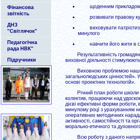
щоденним прикладом 
Фінансова
звітність
розвивати правову к
ДНЗ
виховувати патріотизм
"Світлячок"
минулого
Педагогічна
навчити його жити в с
рада НВК"
Результативність громадян
Підручники
виховної діяльності стимулюють 
Виховною проблемою нашог
загальнолюдських цінностей». У
основі проектних технологій».
Річний план роботи школи 
колектив, працюючи над удоско
дієві ефективні форми роботи, 
минулому році з урахуванням н
оперативних методичних нарада
активності, самостійності та о
морально-етичного та духовног
Всю роботу з даного напр