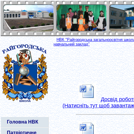
НВК "Райгородська загальноосвітня школа 
навчальний заклад"
Досвід робот
(Натисніть тут щоб завантаж
Головна НВК
Патріотичне