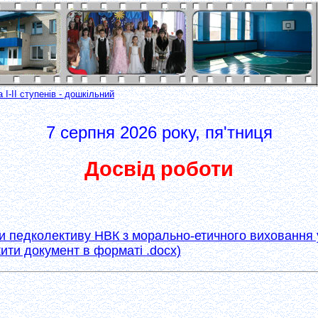
І-ІІ ступенів - дошкільний
7 серпня 2026 року, пя'тниця
Досвід роботи
и педколективу НВК з морально-етичного виховання у
ити документ в форматі .docx)