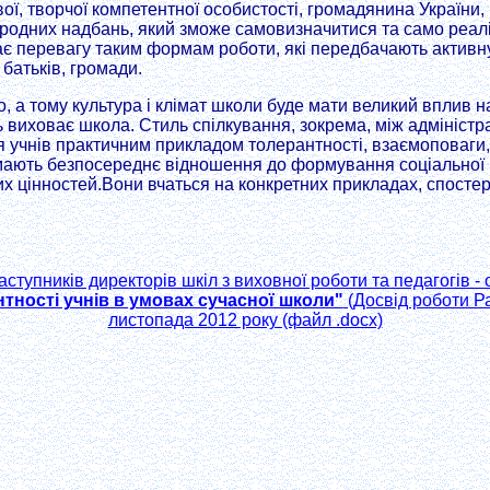
ої, творчої компетентної особистості, громадянина України,
ародних надбань, який зможе самовизначитися та само реал
є перевагу таким формам роботи, які передбачають активн
 батьків, громади.
, а тому культура і клімат школи буде мати великий вплив на 
ь виховає школа. Стиль спілкування, зокрема, між адміністр
я учнів практичним прикладом толерантності, взаємоповаги, 
 мають безпосереднє відношення до формування соціальної 
х цінностей.Вони вчаться на конкретних прикладах, спосте
ступників директорів шкіл з виховної роботи та педагогів - 
тності учнів в умовах сучасної школи"
(Досвід роботи Ра
листопада 2012 року (файл .docx)