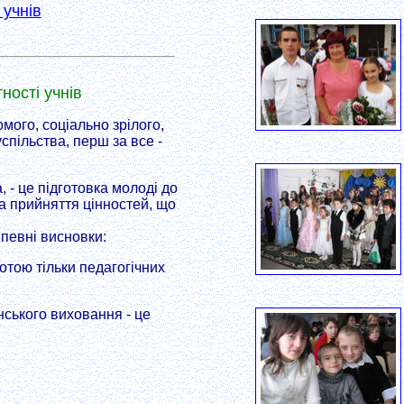
 учнів
ності учнів
мого, соціально зрілого,
пільства, перш за все -
- це підготовка молоді до
а прийняття цінностей, що
 певні висновки:
отою тільки педагогічних
ського виховання - це