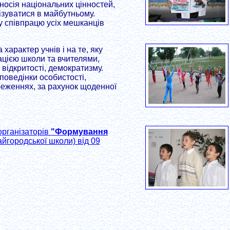
 носія національних цінностей,
ізуватися в майбутньому.
у співпрацю усіх мешканців
характер учнів і на те, яку
ацією школи та вчителями,
відкритості, демократизму.
поведінки особистості,
реженнях, за рахунок щоденної
організаторів
"Формування
йгородської школи) від 09