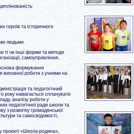
циплінованість
их героїв та історичного
шими людьми
и ті чи інші форми та методи
ганізації, самоуправління.
 основа формування
я виховної роботи з учнями на
міністрація та педагогічний
го року намагається спланувати
ладу, аналізу роботи у
ях педагогічної ради школи та
у з розвитку громадянської
ультури та самосвідомості,
у проекті «Школа-родина»,