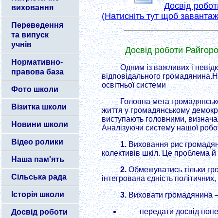
Досвід робот
виховання
(Натисніть тут щоб завантаж
Переведення
та випуск
учнів
Досвід роботи Райгоро
Нормативно-
Одним із важливих і невідк
правова база
відповідального громадянина.На
освітньої системи
Фото школи
Головна мета громадянсько
Візитка школи
життя у громадянському демокра
виступають головними, визнача
Новини школи
Аналізуючи систему нашої робот
Відео ролики
1.
Виховання рис громадянс
колективів шкіл. Це проблема й 
Наша пам'ять
2.
Обмежуватись тільки гр
Сільська рада
інтегрована єдність політичних
Історія школи
3.
Виховати громадянина –
передати досвід попе
Досвід роботи