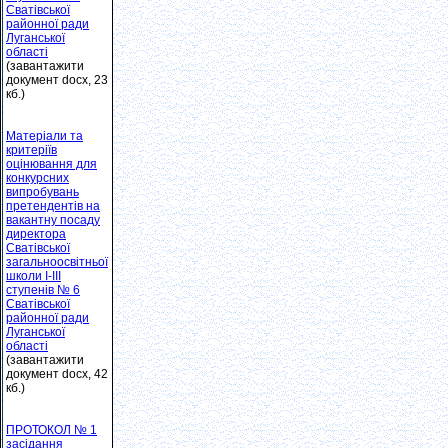
Сватівської
районної ради
Луганської
області
(завантажити
документ docx, 23
кб.)
Матеріали та
критеріїв
оцінювання для
конкурсних
випробувань
претендентів на
вакантну посаду
директора
Сватівської
загальноосвітньої
школи І-ІІІ
ступенів № 6
Сватівської
районної ради
Луганської
області
(завантажити
документ docx, 42
кб.)
ПРОТОКОЛ № 1
засідання