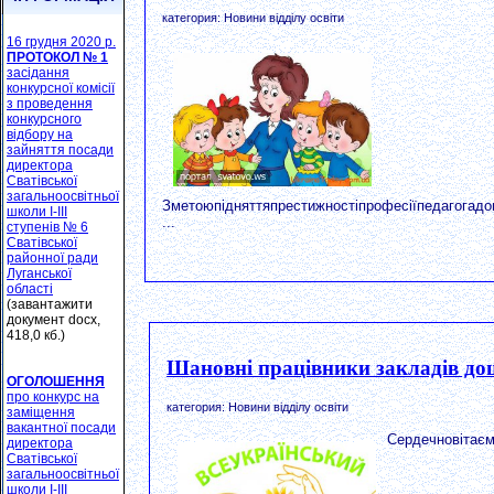
категория: Новини відділу освіти
16 грудня 2020 р.
ПРОТОКОЛ № 1
засідання
конкурсної комісії
з проведення
конкурсного
відбору на
зайняття посади
директора
Сватівської
загальноосвітньої
Зметоюпідняттяпрестижностіпрофесіїпедагогадош
школи І-ІІІ
...
ступенів № 6
Сватівської
районної ради
Луганської
області
(завантажити
документ docx,
418,0 кб.)
Шановні працівники закладів дош
ОГОЛОШЕННЯ
про конкурс на
категория: Новини відділу освіти
заміщення
вакантної посади
Сердечновітаєм
директора
Сватівської
загальноосвітньої
школи І-ІІІ