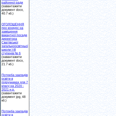
районної ради
(завантажити
документ docx,
40.7 кб.)
ОГОЛОШЕННЯ
про конкурс на
заміщення
вакантної посади
директора
Сватівської
загальноосвітньої
школи І-ІІІ
ступенів № 6
(завантажити
документ docx,
21.7 кб.)
Потреба закладів
освіти в
підручниках для 7
класу на 2020 -
2021 н.р.
(завантажити
документ jpg, 48
кб.)
Потреба закладів
освіти в