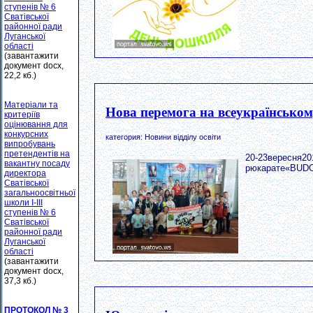
ступенів № 6
Сватівської
районної ради
Луганської
області
(завантажити
документ docx,
22,2 кб.)
Матеріали та
Нова перемога на всеукраїнськом
критеріїв
оцінювання для
конкурсних
категория: Новини відділу освіти
випробувань
претендентів на
20-23вересня20
вакантну посаду
рюкарате«BUDO
директора
Сватівської
загальноосвітньої
школи І-ІІІ
ступенів № 6
Сватівської
районної ради
Луганської
області
(завантажити
документ docx,
37,3 кб.)
ПРОТОКОЛ № 3