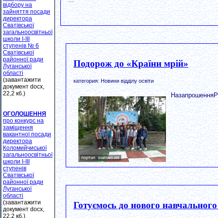
відбору на
зайняття посади
директора
Сватівської
загальноосвітньої
школи І-ІІІ
ступенів № 6
Сватівської
районної ради
Подорож до «Країни мрій»
Луганської
області
(завантажити
категория: Новини відділу освіти
документ docx,
22,2 кб.)
НазапрошенняРі
ОГОЛОШЕННЯ
про конкурс на
заміщення
вакантної посади
директора
Коломийчиської
загальноосвітньої
школи І-ІІІ
ступенів
Сватівської
районної ради
Луганської
області
(завантажити
Готуємось до нового навчального
документ docx,
22,2 кб.)