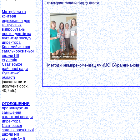
категория: Новини відділу освіти
Матеріали та
критерії
оцінювання для
конкурсних
випробувань
претендентів на
вакантну посаду
директора
Коломийчиської
загальноосвітньої
школи І-ІІІ
ступенів
Сватівської
МетодичнимирекомендаціямиМОНУкраїнинановий2
районної ради
...
Луганської
області
(завантажити
документ docx,
40,7 кб.)
ОГОЛОШЕННЯ
про конкурс на
заміщення
вакантної посади
директора
Сватівської
загальноосвітньої
школи І-ІІІ
ступенів № 6