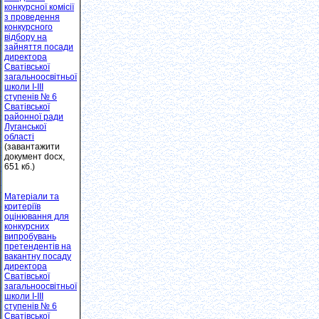
конкурсної комісії
з проведення
конкурсного
відбору на
зайняття посади
директора
Сватівської
загальноосвітньої
школи I-III
ступенів № 6
Сватівської
районної ради
Луганської
області
(завантажити
документ docx,
651 кб.)
Матеріали та
критеріїв
оцінювання для
конкурсних
випробувань
претендентів на
вакантну посаду
директора
Сватівської
загальноосвітньої
школи І-ІІІ
ступенів № 6
Сватівської