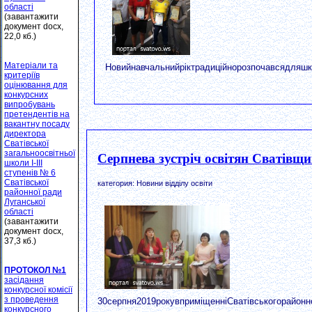
області
(завантажити
документ docx,
22,0 кб.)
Матеріали та
Новийнавчальнийріктрадиційнорозпочавсядляшк
критеріїв
оцінювання для
конкурсних
випробувань
претендентів на
вакантну посаду
директора
Сватівської
загальноосвітньої
Серпнева зустріч освітян Сватівщ
школи І-ІІІ
ступенів № 6
Сватівської
категория: Новини відділу освіти
районної ради
Луганської
області
(завантажити
документ docx,
37,3 кб.)
ПРОТОКОЛ №1
засідання
конкурсної комісії
з проведення
30серпня2019рокувприміщенніСватівськогорайон
конкурсного
...