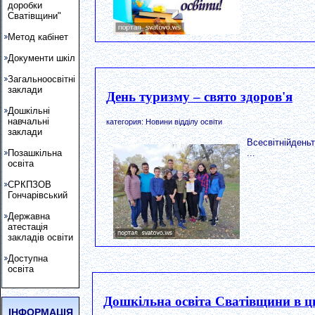
доробки
Сватівщини"
Метод кабінет
Документи шкіл
Загальноосвітні
заклади
День туризму – свято здоров'я
Дошкільні
навчальні
категория: Новини відділу освіти
заклади
Всесвітнійдень
...
Позашкільна
освіта
СРКПЗОВ
Гончарівський
Державна
атестація
закладів освіти
Доступна
освіта
Дошкільна освіта Сватівщини в ц
ІНФОРМАЦІЯ