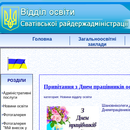
Головна
Загальноосвітні
заклади
РОЗДІЛИ
Привітання з Днем працівників ос
Адміністративні
категория: Новини відділу освіти
послуги
Шановніколеги,д
Новини освіти
Днемпрацівниківо
Фотогалерея
Фотогалерея
"Мій внесок у