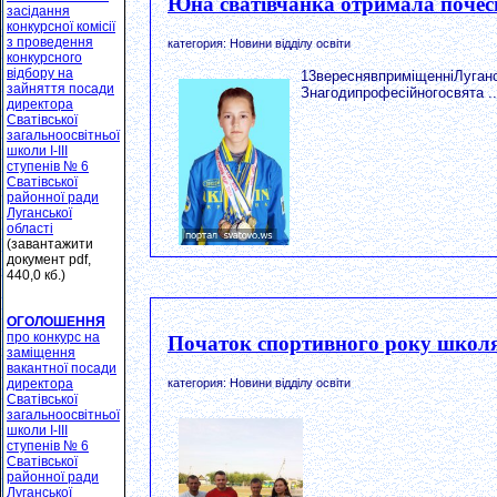
Юна сватівчанка отримала почес
засідання
конкурсної комісії
з проведення
категория: Новини відділу освіти
конкурсного
відбору на
13вереснявприміщенніЛуганс
зайняття посади
Знагодипрофесійногосвята ..
директора
Сватівської
загальноосвітньої
школи І-ІІІ
ступенів № 6
Сватівської
районної ради
Луганської
області
(завантажити
документ pdf,
440,0 кб.)
ОГОЛОШЕННЯ
про конкурс на
Початок спортивного року школ
заміщення
вакантної посади
категория: Новини відділу освіти
директора
Сватівської
загальноосвітньої
школи І-ІІІ
ступенів № 6
Сватівської
районної ради
Луганської