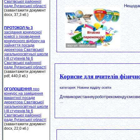
Сватівської районної
Нещодав
ради Луганської області
(завантажити документ
docx, 37,3 кб.)
ПРОТОКОЛ № 3
засідання конкурсної
комісії з проведення
конкурсного відбору на
зайняття посади
директора Сватівської
загальноосвітньої школи
І-ІІІ ступенів № 6
Сватівської районної
ради Луганської області
(завантажити документ
Корисне для вчителів фізичн
pdf, 440,0 кб.)
категория: Новини відділу освіти
ОГОЛОШЕННЯ
про
конкурс на заміщення
Длявикористанняуроботірекомендуємозвер
вакантної посади
...
директора Сватівської
загальноосвітньої школи
І-ІІІ ступенів № 6
Сватівської районної
ради Луганської області
(завантажити документ
docx, 22,0 кб.)