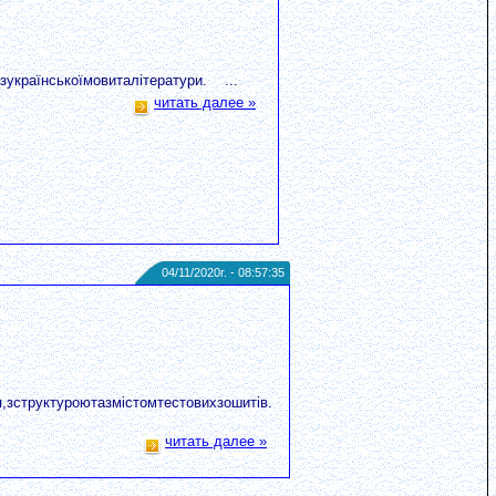
зукраїнськоїмовиталітератури. ...
читать далее »
04/11/2020г. - 08:57:35
,зструктуроютазмістомтестовихзошитів.
читать далее »