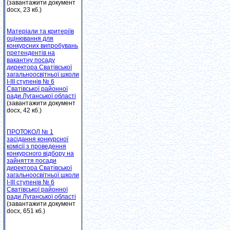
(завантажити документ
docx, 23 кб.)
Матеріали та критеріїв
оцінювання для
конкурсних випробувань
претендентів на
вакантну посаду
директора Сватівської
загальноосвітньої школи
І-ІІІ ступенів № 6
Сватівської районної
ради Луганської області
(завантажити документ
docx, 42 кб.)
ПРОТОКОЛ № 1
засідання конкурсної
комісії з проведення
конкурсного відбору на
зайняття посади
директора Сватівської
загальноосвітньої школи
I-III ступенів № 6
Сватівської районної
ради Луганської області
(завантажити документ
docx, 651 кб.)