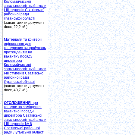
Коломийчиської
загальноосвітньої школи
І-ІІІ ступенів Сватівської
районної ради
Луганської області
(завантажити документ
docx, 22,2 кб.)
Матеріали та критерії
оцінювання для
конкурсних випробувань
претендентів на
вакантну посаду
директора
Коломийчиської
загальноосвітньої школи
І-ІІІ ступенів Сватівської
районної ради
Луганської області
(завантажити документ
docx, 40,7 кб.)
ОГОЛОШЕННЯ
про
конкурс на заміщення
вакантної посади
директора Сватівської
загальноосвітньої школи
І-ІІІ ступенів № 6
Сватівської районної
ради Луганської області