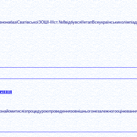
нонабазіСватівськоїЗОШІ-ІІІст.№8відбувсяІІетапВсеукраїнськихолімпіад
дення
знайомитисяізпроцедуроюпроведеннязовнішньогонезалежногооцінювання