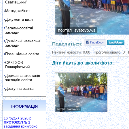
Сватівщини"
Метод кабінет
Документи шкіл
Загальноосвітні
заклади
Дошкільні навчальні
Поделиться:
заклади
Рейтинг новости:
0.00
Проголосовало:
0
Позашкільна освіта
СРКПЗОВ
Діти йдуть до школи фото:
Гончарівський
Державна атестація
закладів освіти
Доступна освіта
ІНФОРМАЦІЯ
16 грудня 2020 р.
ПРОТОКОЛ № 1
засідання конкурсної