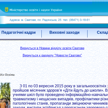
Педагогічні кадри
Виховні заходи
Склад
Вернуться в Новини відділу освіти Сватове
Вернуться к разделу "Новости Сватово"
діл Освіти
З 01 по 03 вересня 2015 року в загальноосвітніх 
пройшов місячник здоров'я «Діти йдуть до школи». В
учнями шкіл було проведено інформаційно-навчаль
травматизму і нещасних випадків, профілактики різн
патологічних станів, пропаганди зміцнюючи чинників
заходи, виступи агітбригад з пропаганди здорового 