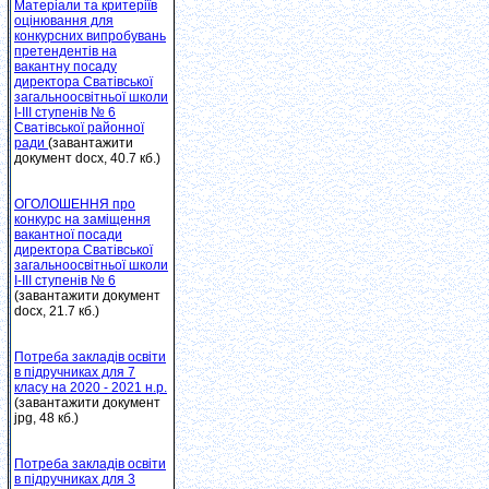
Матеріали та критеріїв
оцінювання для
конкурсних випробувань
претендентів на
вакантну посаду
директора Сватівської
загальноосвітньої школи
І-ІІІ ступенів № 6
Сватівської районної
ради
(завантажити
документ docx, 40.7 кб.)
ОГОЛОШЕННЯ про
конкурс на заміщення
вакантної посади
директора Сватівської
загальноосвітньої школи
І-ІІІ ступенів № 6
(завантажити документ
docx, 21.7 кб.)
Потреба закладів освіти
в підручниках для 7
класу на 2020 - 2021 н.р.
(завантажити документ
jpg, 48 кб.)
Потреба закладів освіти
в підручниках для 3