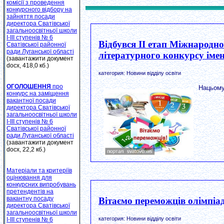
комісії з проведення
конкурсного відбору на
зайняття посади
директора Сватівської
загальноосвітньої школи
І-ІІІ ступенів № 6
Відбувся ІІ етап Міжнародн
Сватівської районної
ради Луганської області
літературного конкурсу імені
(завантажити документ
docx, 418,0 кб.)
категория: Новини відділу освіти
ОГОЛОШЕННЯ
про
Нацьому
конкурс на заміщення
вакантної посади
директора Сватівської
загальноосвітньої школи
І-ІІІ ступенів № 6
Сватівської районної
ради Луганської області
(завантажити документ
docx, 22,2 кб.)
Матеріали та критеріїв
оцінювання для
конкурсних випробувань
претендентів на
вакантну посаду
Вітаємо переможців олімпіа
директора Сватівської
загальноосвітньої школи
категория: Новини відділу освіти
І-ІІІ ступенів № 6