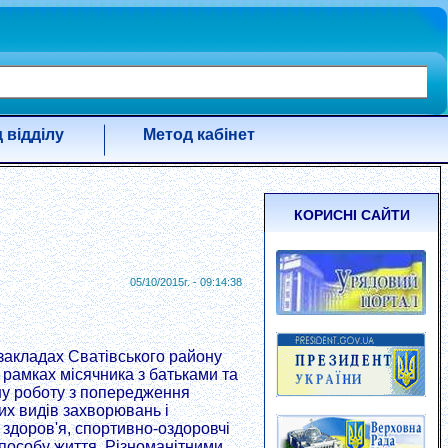
 відділу
Метод кабінет
КОРИСНІ САЙТИ
05/10/2015г. - 09:14:38
закладах Сватівського району
 рамках місячника з батьками та
ну роботу з попередження
их видів захворювань і
 здоров'я, спортивно-оздоровчі
способу життя. Різноманітними