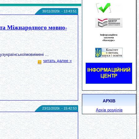
30/11/2020г. - 13:43:51
а та Міжнародного мовно-
зукраїнськоїмовиімені ...
читать далее »
АРХІВ
23/11/2020г. - 15:42:53
Архів розділів