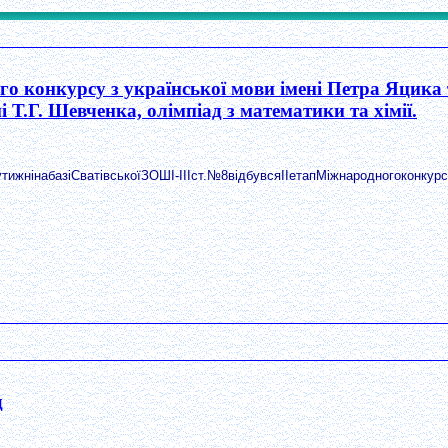
ого конкурсу з української мови імені Петра Яцик
 Т.Г. Шевченка, олімпіад з математики та хімії.
тижнінабазіСватівськоїЗОШІ-ІІІст.№8відбувсяІІетапМіжнародногоконкурсу
д