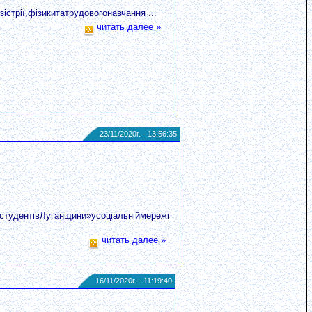
стрії,фізикитатрудовогонавчання ...
читать далее »
23/11/2020г. - 13:56:35
астудентівЛуганщини»усоціальніймережі
читать далее »
16/11/2020г. - 11:19:40