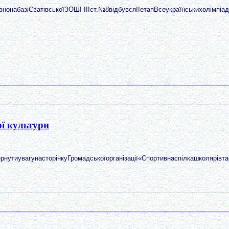
нонабазіСватівськоїЗОШІ-ІІІст.№8відбувсяІІетапВсеукраїнськихолімпіадзі
ої культури
нутиувагунасторінкуГромадськоїорганізації«Спортивнаспілкашколярівт