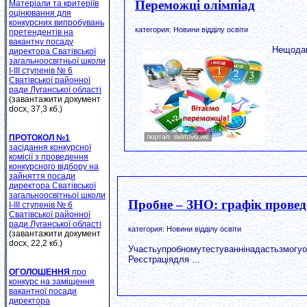
Переможці олімпіад
Матеріали та критеріїв
оцінювання для
конкурсних випробувань
категория: Новини відділу освіти
претендентів на
вакантну посаду
Нещодав
директора Сватівської
загальноосвітньої школи
І-ІІІ ступенів № 6
Сватівської районної
ради Луганської області
(завантажити документ
docx, 37,3 кб.)
ПРОТОКОЛ №1
засідання конкурсної
комісії з проведення
конкурсного відбору на
зайняття посади
директора Сватівської
загальноосвітньої школи
Пробне – ЗНО: графік прове
І-ІІІ ступенів № 6
Сватівської районної
ради Луганської області
категория: Новини відділу освіти
(завантажити документ
docx, 22,2 кб.)
Участьупробномутестуваннінадастьзмогуо
Реєстраціядля ...
ОГОЛОШЕННЯ
про
конкурс на заміщення
вакантної посади
директора