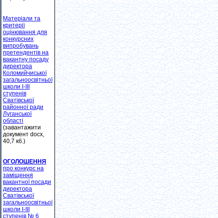
Матеріали та
критерії
оцінювання для
конкурсних
випробувань
претендентів на
вакантну посаду
директора
Коломийчиської
загальноосвітньої
школи І-ІІІ
ступенів
Сватівської
районної ради
Луганської
області
(завантажити
документ docx,
40,7 кб.)
ОГОЛОШЕННЯ
про конкурс на
заміщення
вакантної посади
директора
Сватівської
загальноосвітньої
школи І-ІІІ
ступенів № 6