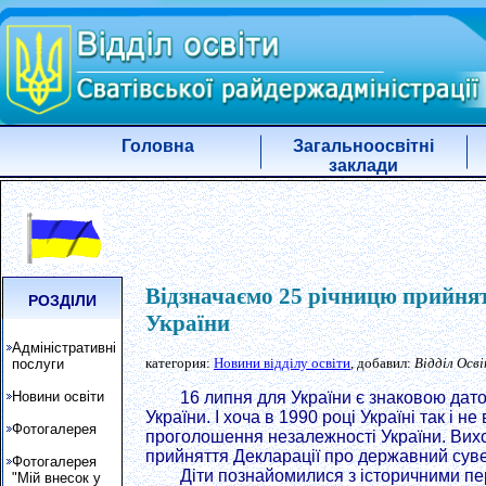
Головна
Загальноосвітні
заклади
Відзначаємо 25 річницю прийнят
РОЗДІЛИ
України
Адміністративні
категория:
Новини відділу освіти
, добавил:
Відділ Осв
послуги
Новини освіти
16 липня для України є знаковою дат
України. І хоча в 1990 році Україні так і
Фотогалерея
проголошення незалежності України. Вихов
прийняття Декларації про державний суве
Фотогалерея
Діти познайомилися з історичними пе
"Мій внесок у