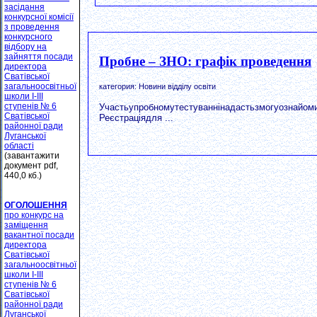
засідання
конкурсної комісії
з проведення
конкурсного
відбору на
зайняття посади
Пробне – ЗНО: графік проведення
директора
Сватівської
загальноосвітньої
категория: Новини відділу освіти
школи І-ІІІ
ступенів № 6
Участьупробномутестуваннінадастьзмогуознайоми
Сватівської
Реєстраціядля ...
районної ради
Луганської
області
(завантажити
документ pdf,
440,0 кб.)
ОГОЛОШЕННЯ
про конкурс на
заміщення
вакантної посади
директора
Сватівської
загальноосвітньої
школи І-ІІІ
ступенів № 6
Сватівської
районної ради
Луганської