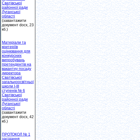
Сватівської
районної ради
Луганської
області
(завантажити
документ docx, 23
кб.)
Матеріали та
критеріїв
оцінювання для
конкурсних
випробувань
претендентів на
вакантну посаду
директора
Сватівської
загальноосвітньої
школи І-ІІІ
ступенів № 6
Сватівської
районної ради
Луганської
області
(завантажити
документ docx, 42
кб.)
ПРОТОКОЛ № 1
засідання