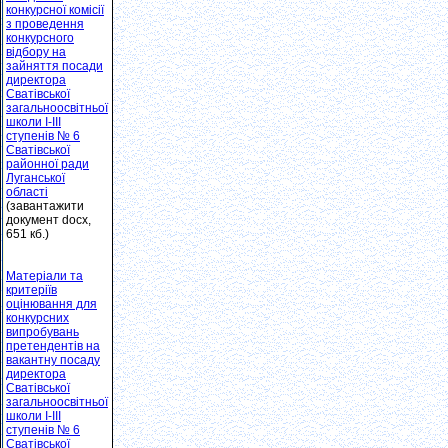
конкурсної комісії
з проведення
конкурсного
відбору на
зайняття посади
директора
Сватівської
загальноосвітньої
школи I-III
ступенів № 6
Сватівської
районної ради
Луганської
області
(завантажити
документ docx,
651 кб.)
Матеріали та
критеріїв
оцінювання для
конкурсних
випробувань
претендентів на
вакантну посаду
директора
Сватівської
загальноосвітньої
школи І-ІІІ
ступенів № 6
Сватівської