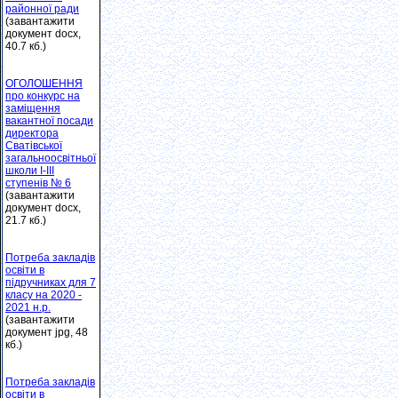
районної ради
(завантажити
документ docx,
40.7 кб.)
ОГОЛОШЕННЯ
про конкурс на
заміщення
вакантної посади
директора
Сватівської
загальноосвітньої
школи І-ІІІ
ступенів № 6
(завантажити
документ docx,
21.7 кб.)
Потреба закладів
освіти в
підручниках для 7
класу на 2020 -
2021 н.р.
(завантажити
документ jpg, 48
кб.)
Потреба закладів
освіти в