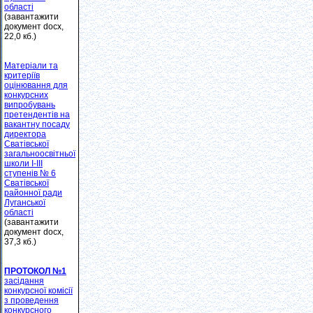
області
(завантажити
документ docx,
22,0 кб.)
Матеріали та
критеріїв
оцінювання для
конкурсних
випробувань
претендентів на
вакантну посаду
директора
Сватівської
загальноосвітньої
школи І-ІІІ
ступенів № 6
Сватівської
районної ради
Луганської
області
(завантажити
документ docx,
37,3 кб.)
ПРОТОКОЛ №1
засідання
конкурсної комісії
з проведення
конкурсного