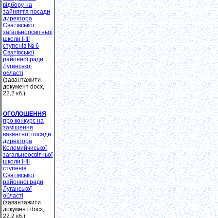
відбору на
зайняття посади
директора
Сватівської
загальноосвітньої
школи І-ІІІ
ступенів № 6
Сватівської
районної ради
Луганської
області
(завантажити
документ docx,
22,2 кб.)
ОГОЛОШЕННЯ
про конкурс на
заміщення
вакантної посади
директора
Коломийчиської
загальноосвітньої
школи І-ІІІ
ступенів
Сватівської
районної ради
Луганської
області
(завантажити
документ docx,
22,2 кб.)