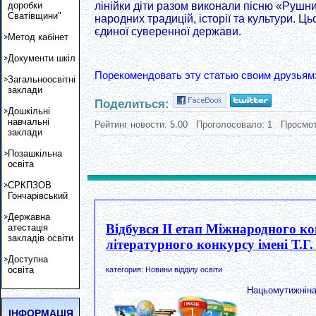
доробки
лінійки діти разом виконали пісню «Рушни
Сватівщини"
народних традицій, історії та культури. 
єдиної суверенної держави.
Метод кабінет
Документи шкіл
Порекомендовать эту статью своим друзьям
Загальноосвітні
заклади
Поделиться:
Дошкільні
навчальні
Рейтинг новости:
5.00
Проголосовало:
1
Просмот
заклади
Позашкільна
освіта
СРКПЗОВ
Гончарівський
Державна
Відбувся ІІ етап Міжнародного к
атестація
закладів освіти
літературного конкурсу імені Т.Г.
Доступна
освіта
категория: Новини відділу освіти
Нацьомутижнінаб
ІНФОРМАЦІЯ