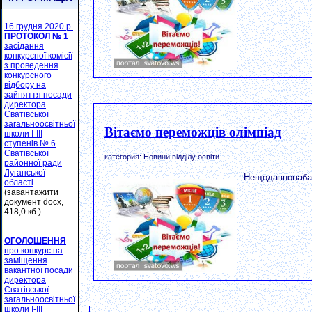
16 грудня 2020 р.
ПРОТОКОЛ № 1
засідання
конкурсної комісії
з проведення
конкурсного
відбору на
зайняття посади
директора
Сватівської
загальноосвітньої
Вітаємо переможців олімпіад
школи І-ІІІ
ступенів № 6
Сватівської
категория: Новини відділу освіти
районної ради
Луганської
Нещодавнонабазі
області
(завантажити
документ docx,
418,0 кб.)
ОГОЛОШЕННЯ
про конкурс на
заміщення
вакантної посади
директора
Сватівської
загальноосвітньої
школи І-ІІІ