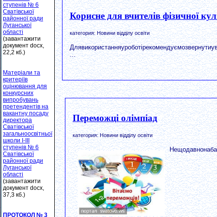
ступенів № 6
Сватівської
Корисне для вчителів фізичної ку
районної ради
Луганської
області
категория: Новини відділу освіти
(завантажити
документ docx,
Длявикористанняуроботірекомендуємозвернутиува
22,2 кб.)
...
Матеріали та
критеріїв
оцінювання для
конкурсних
випробувань
претендентів на
вакантну посаду
Переможці олімпіад
директора
Сватівської
загальноосвітньої
категория: Новини відділу освіти
школи І-ІІІ
ступенів № 6
Нещодавнонабаз
Сватівської
районної ради
Луганської
області
(завантажити
документ docx,
37,3 кб.)
ПРОТОКОЛ № 3