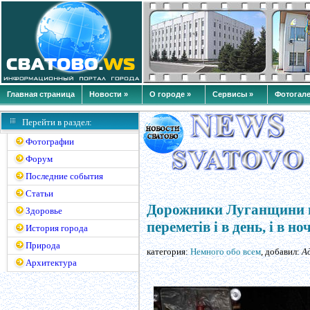
Главная страница
Новости »
О городе »
Сервисы »
Фотогале
Перейти в раздел:
Фотографии
Форум
Последние события
Статьи
Дорожники Луганщини п
Здоровье
переметів і в день, і в ноч
История города
Природа
категория:
Немного обо всем
, добавил:
А
Архитектура