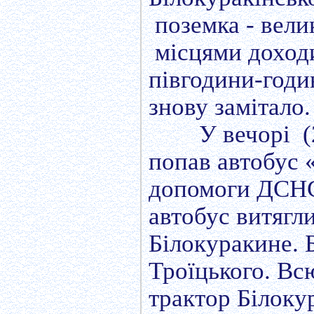
поземка - вели
місцями доходи
півгодини-годи
знову замітало.
У вечорі (
попав автобус 
допомоги ДСНС,
автобус витягл
Білокуракине. Б
Троїцького. Вс
трактор Білоку