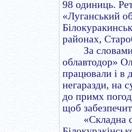
98 одиниць. Ре
«Луганський об
Білокуракинськ
районах, Старо
За словам
облавтодор» О
працювали і в д
негаразди, на с
до примх погод
щоб забезпечит
«Складна с
Білокуракінськ