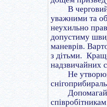
В черговий
уважними та о
неухильно прав
допустиму швид
маневрів. Варт
з дітьми. Кра
надзвичайних 
Не утворю
снігоприбираль
Допомагай
співробітника