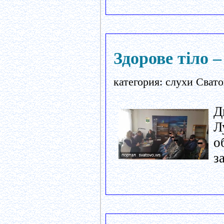
Здорове тіло 
категория: слухи Свато
Д
Л
о
з