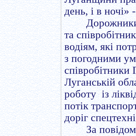
день, і в ночі»
Дорожники
та співробітни
водіям, які пот
з погодними у
співробітники 
Луганській обл
роботу із лікві
потік транспор
доріг спецтехн
За повідом