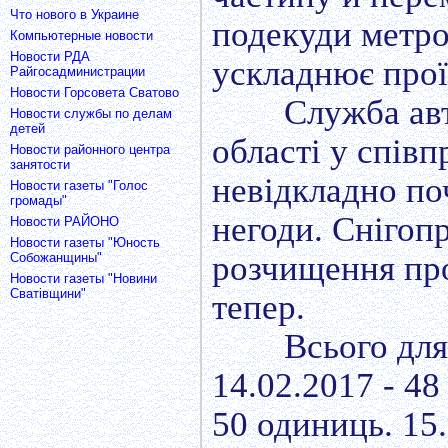
Что нового в Украине
подекуди метро
Компьютерные новости
Новости РДА
ускладнює прої
Райгосадминистрации
Новости Горсовета Сватово
Служба авт
Новости службы по делам
детей
області у спів
Новости районного центра
занятости
невідкладно по
Новости газеты "Голос
громады"
негоди. Снігоп
Новости РАЙОНО
Новости газеты "Юность
розчищення про
Собожанщины"
Новости газеты "Новини
Сватівщини"
тепер.
Всього для
14.02.2017 - 48
50 одиниць. 15.