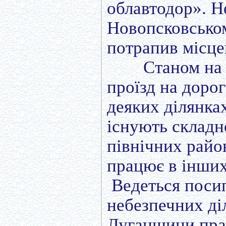
облавтодор». Н
Новопсковськом
потрапив місце
Станом на 
проїзд на доро
деяких ділянках
існують складн
північних райо
працює в інших 
Ведеться поси
небезпечних ді
Луганщини прац