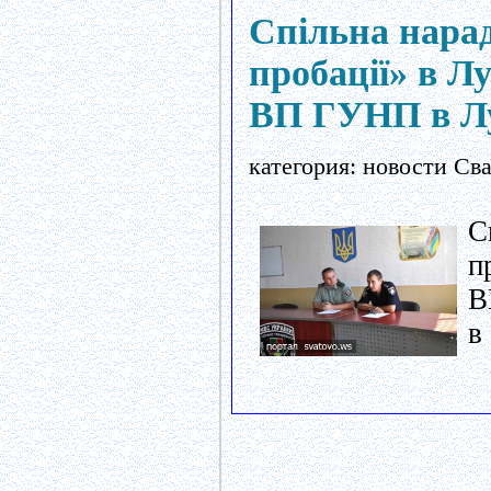
Спільна нарад
пробації» в Л
ВП ГУНП в Лу
категория: новости Св
С
п
В
в 