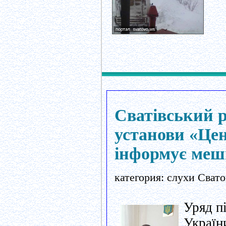
Сватівський р
установи «Цен
інформує мешк
категория: слухи Свато
Уряд п
Україн