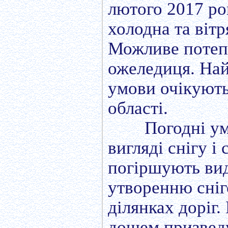
лютого 2017 ро
холодна та вітр
Можливе потепл
ожеледиця. Най
умови очікують
області.
Погодні ум
вигляді снігу і
погіршують вид
утворенню сніг
ділянках доріг.
дощем призведу