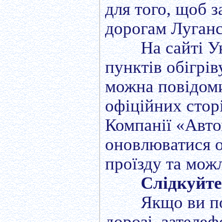
для того, щоб 
дорогам Луганс
На сайті У
пунктів обігрів
можна повідоми
офіційних стор
Компанії «Авто
оновлюватися о
проїзду та мож
Слідкуйте
Якщо ви п
дорозі, зателеф