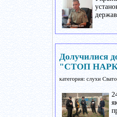
устано
державн
Долучилися д
"СТОП НАР
категория: слухи Свато
2
я
п