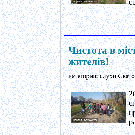
с
Чистота в міст
жителів!
категория: слухи Свато
2
с
п
р