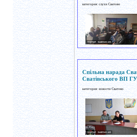
категория: слухи Сватово
Спільна нарада Сват
Сватівського ВП ГУ
категория: новости Сватово