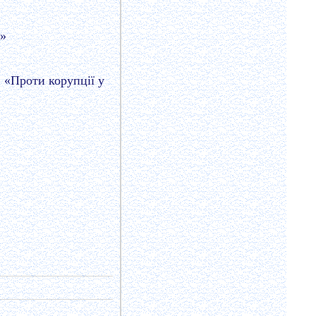
!»
 «Проти корупції у