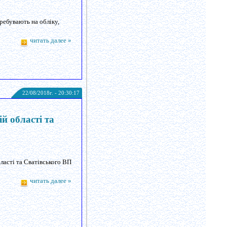
еребувають на обліку,
читать далее »
22/08/2018г. - 20:30:17
й області та
ласті та Сватівського ВП
читать далее »