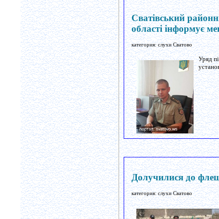
Сватівський районни
області інформує ме
категория: слухи Сватово
Уряд п
установ
Долучилися до фл
категория: слухи Сватово