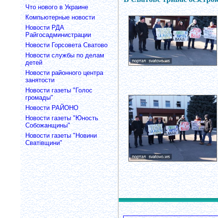
Что нового в Украине
Компьютерные новости
Новости РДА
Райгосадминистрации
Новости Горсовета Сватово
Новости службы по делам
детей
Новости районного центра
занятости
Новости газеты "Голос
громады"
Новости РАЙОНО
Новости газеты "Юность
Собожанщины"
Новости газеты "Новини
Сватівщини"