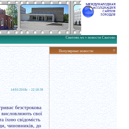
ртал
Сватово.ws » новости Сватово
Популярные новости:
14/01/2018г. - 22:18:39
триває безстрокова
висловлюють свої
а їхню свідомість
ди, чиновників, до