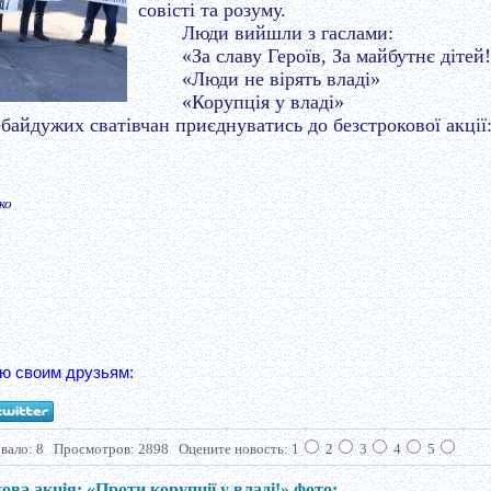
совісті та розуму.
Люди вийшли з гаслами:
«За славу Героїв, За майбутнє дітей
«Люди не вірять владі»
«Корупція у владі»
байдужих сватівчан приєднуватись до безстрокової акції:
ко
ю своим друзьям:
вало:
8
Просмотров: 2898
Оцените новость: 1
2
3
4
5
ова акція: «Проти корупції у владі!» фото: