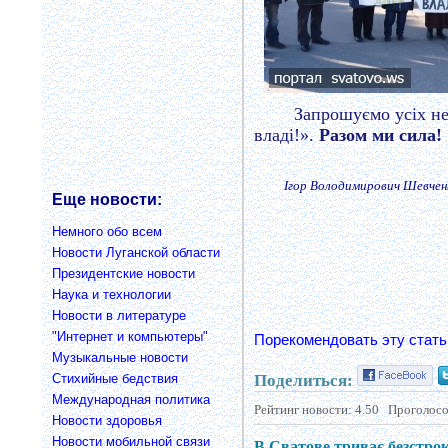
Запрошуємо усіх не
владі!».
Разом ми сила!
Ігор Володимирович Шевчен
Еще новости:
Немного обо всем
Новости Луганской области
Президентские новости
Наука и технологии
Новости в литературе
"Интернет и компьютеры"
Порекомендовать эту стать
Музыкальные новости
Поделиться:
Cтихийные бедствия
Международная политика
Рейтинг новости:
4.50
Проголосо
Новости здоровья
Новости мобильной связи
В Сватове триває безстрок