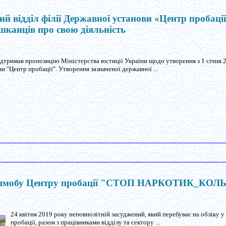
й відділ філії Державної установи «Центр пробації
шканців про свою діяльність
ідтримав пропозицію Міністерства юстиції України щодо утворення з 1 січня 
и "Центр пробації". Утворення зазначеної державної ...
ешмобу Центру пробації "СТОП НАРКОТИК_КО
24 квітня 2019 року неповнолітній засуджений, який перебуває на обліку у 
пробації, разом з працівниками відділу та сектору ...