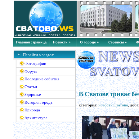
Главная страница
Новости »
О городе »
Сервисы »
Ф
Перейти в раздел:
Фотографии
Форум
Последние события
Статьи
В Сватове триває бе
Здоровье
История города
категория:
новости Сватово
, доб
Природа
Архитектура