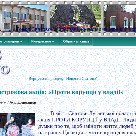
Город Сватово - общественно-информационный по
отогалереи »
Интересное »
Обратная связь
Вернуться к разделу "Новости Сватово"
зстрокова акція: «Проти корупції у владі!»
авил:
Администратор
В місті Сватове Луганської області 
акція ПРОТИ КОРУПЦІЇ у ВЛАДІ. Люди 
думки про те, щоб змінити життя людей т
на краще. Ця акція є мотивацією для вла