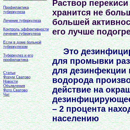
Раствор перекиси
Профилактика
хранится не боль
туберкулеза
большей активнос
Лечение туберкулеза
Контроль эффективности
его лучше подогре
лечения туберкулеза
Если в доме больной
туберкулезом
Это дезинфици
Туберкулез и его
для промывки раз
профилактика
для дезинфекции 
Статьи
Форум Сватово
водорода произв
Новости
Объявления
действие на окра
Фото Сватово
Чат
дезинфицирующее 
– 2 процента нах
населению