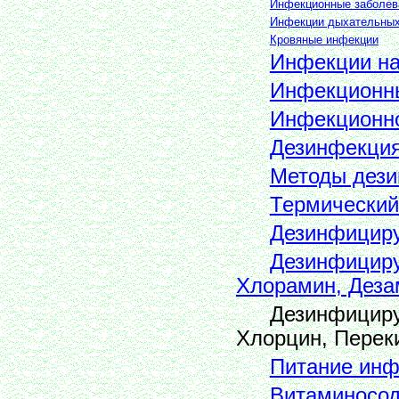
Инфекционные заболев
Инфекции дыхательных
Кровяные инфекции
Инфекции на
Инфекционн
Инфекционно
Дезинфекци
Методы дез
Термический
Дезинфицир
Дезинфицир
Хлорамин, Деза
Дезинфициру
Хлорцин, Перек
Питание инф
Витаминосо