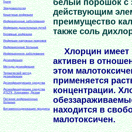
белый порошок с 
Грипп
Эпидемиология
действующим элем
Кишечные инфекции
преимущество кал
Инфекционные заболевания
Инфекции дыхательных путей
также соль дихло
Кровяные инфекции
Инфекции наружных покровов
Инфекционные больные
Хлорцин имеет 
Инфекционное заболевание
активен в отношен
Дезинфекция
Методы дезинфекции
этом малотоксиче
Термический метод
дезинфекции
применяется раств
Дезинфицирующие средства
концентрации. Хл
Дезинфицирующие средства
ДТСГК, Хлорамин, Дезам
обеззараживаемы
Питание инфекционных
больных
находится в своб
Витаминосодержащие продукты
малотоксичен.