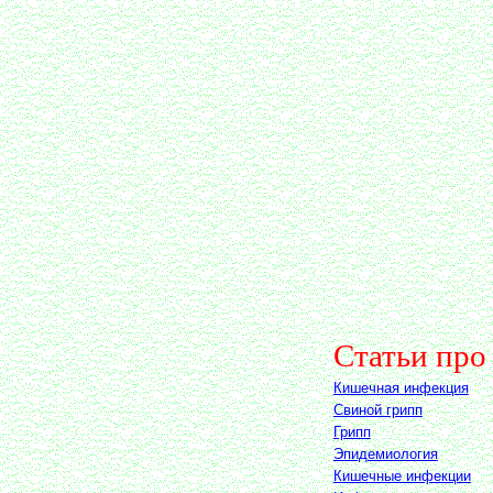
Статьи про
Кишечная инфекция
Свиной грипп
Грипп
Эпидемиология
Кишечные инфекции