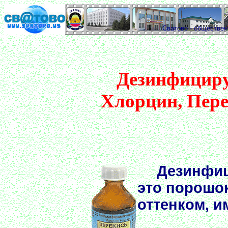
Сватово - обществе
Дезинфициру
Хлорцин, Пере
Дезинфи
это порошок
оттенком, и