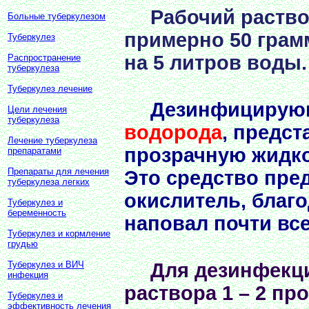
Рабочий раство
Больные туберкулезом
примерно 50 грам
Туберкулез
на 5 литров воды.
Распространение
туберкулеза
Туберкулез лечение
Дезинфицирую
Цели лечения
туберкулеза
водорода
, предс
Лечение туберкулеза
прозрачную жидкос
препаратами
Препараты для лечения
Это средство пре
туберкулеза легких
окислитель, благ
Туберкулез и
беременность
наповал почти вс
Туберкулез и кормление
грудью
Туберкулез и ВИЧ
Для дезинфекци
инфекция
раствора 1 – 2 пр
Туберкулез и
эффективность лечения