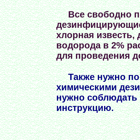
Все свободно 
дезинфицирующие 
хлорная известь, 
водорода в 2% ра
для проведения д
Также нужно по
химическими дез
нужно соблюдать 
инструкцию.