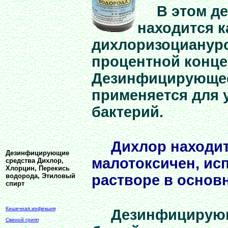
В этом д
находится к
дихлоризоцианур
процентной конце
Дезинфицирующее
применяется для 
бактерий.
Дихлор находит
Дезинфицирующие
малотоксичен, исп
средства Дихлор,
Хлорцин, Перекись
водорода, Этиловый
растворе в основ
спирт
Кишечная инфекция
Дезинфицирую
Свиной грипп