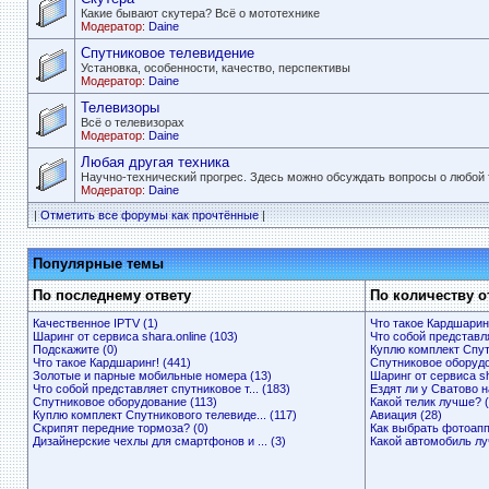
Какие бывают скутера? Всё о мототехнике
Модератор:
Daine
Спутниковое телевидение
Установка, особенности, качество, перспективы
Модератор:
Daine
Телевизоры
Всё о телевизорах
Модератор:
Daine
Любая другая техника
Научно-технический прогрес. Здесь можно обсуждать вопросы о любой 
Модератор:
Daine
|
Отметить все форумы как прочтённые
|
Популярные темы
По последнему ответу
По количеству о
Качественное IPTV (1)
Что такое Кардшаринг
Шаринг от сервиса shara.online (103)
Что собой представля
Подскажите (0)
Куплю комплект Спутн
Что такое Кардшаринг! (441)
Спутниковое оборудо
Золотые и парные мобильные номера (13)
Шаринг от сервиса sh
Что собой представляет спутниковое т... (183)
Ездят ли у Сватово н
Спутниковое оборудование (113)
Какой телик лучше? (
Куплю комплект Спутникового телевиде... (117)
Авиация (28)
Скрипят передние тормоза? (0)
Как выбрать фотоапп
Дизайнерские чехлы для смартфонов и ... (3)
Какой автомобиль луч