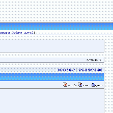
страция
|
Забыли пароль?
|
[Страниц (1)]
|
Поиск в теме
|
Версия для печати
|