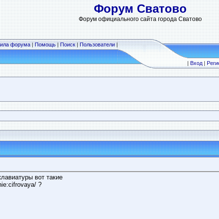
Форум Сватово
Форум официального сайта города Сватово
ила форума
|
Помощь
|
Поиск
|
Пользователи
|
|
Вход
|
Реги
лавиатуры вот такие
ie:cifrovaya/ ?