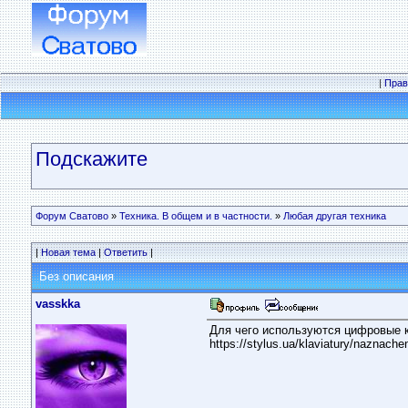
|
Прав
Подскажите
Форум Сватово
»
Техника. В общем и в частности.
»
Любая другая техника
|
Новая тема
|
Ответить
|
Без описания
vasskka
Для чего используются цифровые к
https://stylus.ua/klaviatury/naznachen