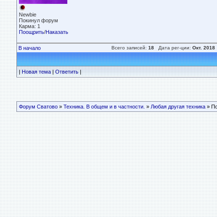
Newbie
Покинул форум
Карма: 1
Поощрить
/
Наказать
В начало
Всего записей:
18
Дата рег-ции:
Окт. 2018
|
Новая тема
|
Ответить
|
Форум Сватово
»
Техника. В общем и в частности.
»
Любая другая техника
» П