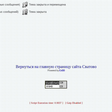
овые сообщения)
Тема закрыта и перемещена
вых сообщений)
Тема закрыта
Вернуться на главную страницу сайта Сватово
Powered by
ExBB
[ Script Execution time: 0.0037 ] [ Gzip Disabled ]