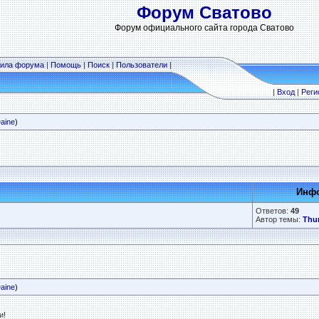
Форум Сватово
Форум официального сайта города Сватово
ила форума
|
Помощь
|
Поиск
|
Пользователи
|
|
Вход
|
Реги
aine
)
Инфо
Ответов:
49
Автор темы:
Thu
aine
)
и!