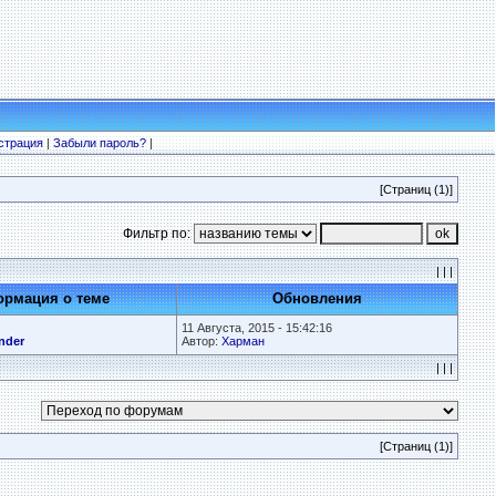
страция
|
Забыли пароль?
|
[Страниц (1)]
Фильтр по:
| | |
рмация о теме
Обновления
11 Августа, 2015 - 15:42:16
nder
Автор:
Харман
| | |
[Страниц (1)]