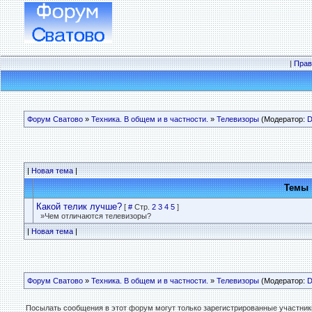
|
Прав
Форум Сватово
»
Техника. В общем и в частности.
»
Телевизоры
(Модератор:
D
|
Новая тема
|
Темы
Какой телик лучше?
[
#
Стр.
2
3
4
5
]
»Чем отличаются телевизоры?
|
Новая тема
|
Форум Сватово
»
Техника. В общем и в частности.
»
Телевизоры
(Модератор:
D
Посылать сообщения в этот форум могут только зарегистрированные участник