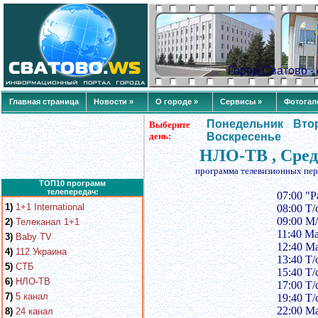
Город Сватово 
Главная страница
Новости »
О городе »
Сервисы »
Фотогал
Понедельник
Вто
Выберите
день:
Воскресенье
НЛО-ТВ , Сред
программа телевизионных пер
ТОП10 программ
телепередач:
07:00 "Р
1)
1+1 International
08:00 Т/
09:00 M/
2)
Телеканал 1+1
11:40 Ма
3)
Baby TV
12:40 Ма
4)
112 Украина
13:40 Т
5)
СТБ
15:40 Т/
6)
НЛО-ТВ
17:00 Т/
7)
5 канал
19:40 Т/
22:00 Ма
8)
24 канал