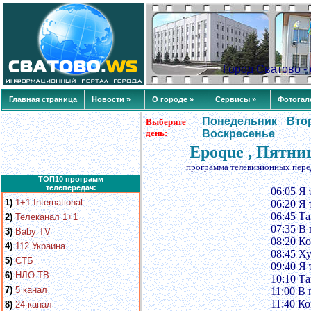
Город Сватово 
Главная страница
Новости »
О городе »
Сервисы »
Фотогал
Понедельник
Вто
Выберите
день:
Воскресенье
Epoque , Пятни
программа телевизионных пере
ТОП10 программ
телепередач:
06:05 Я 
1)
1+1 International
06:20 Я 
06:45 Т
2)
Телеканал 1+1
07:35 В
3)
Baby TV
08:20 Ко
4)
112 Украина
08:45 Х
5)
СТБ
09:40 Я 
6)
НЛО-ТВ
10:10 Т
7)
5 канал
11:00 В
11:40 Ко
8)
24 канал