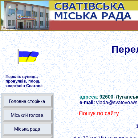
Перел
Перелік вулиць,
провулків, площ,
кварталів Сватове
адреса:
92600
,
Луганськ
Головна сторінка
е-mail:
vlada@svatovo.ws
Пошук по сайту
Міський голова
Міська рада
ріш. 10 сесії 5 скликання в