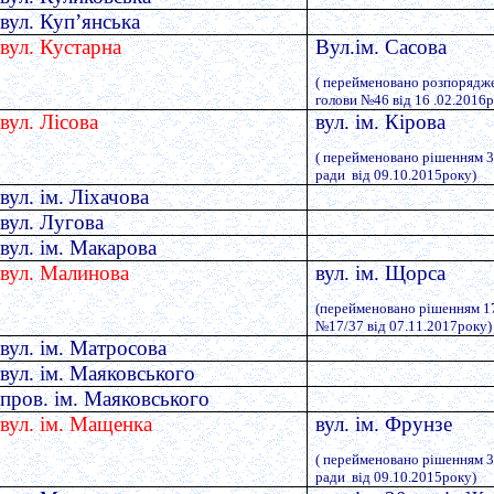
вул. Куп’янська
вул. Кустарна
Вул.ім. Сасова
( перейменовано розпорядж
голови №46 від 16 .02.2016р
вул. Лісова
вул. ім. Кірова
( перейменовано рішенням 35
ради від 09.10.2015року)
вул. ім. Ліхачова
вул. Лугова
вул. ім. Макарова
вул. Малинова
вул. ім. Щорса
(перейменовано рішенням 17-
№17/37 від 07.11.2017року)
вул. ім. Матросова
вул. ім. Маяковського
пров. ім. Маяковського
вул. ім. Мащенка
вул. ім. Фрунзе
( перейменовано рішенням 35
ради від 09.10.2015року)