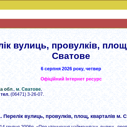
ік вулиць, провулків, площ
Сватове
6 серпня 2026 року, четвер
Офіційний Інтернет ресурс
а обл
.,
м. Сватове
,
тел.
(06471) 3-26-07.
1. Перелік вулиць, провулків, площ, кварталів м. 
ід 14 грудня 2006р. «Про уточнення найменувань вулиць, пров