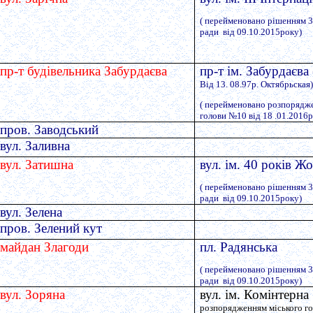
( перейменовано рішенням 35
ради від 09.10.2015року)
пр-т будівельника Забурдаєва
пр-т ім. Забурдаєва 
Від 13. 08.97р. Октябрьская
( перейменовано розпорядж
голови №10 від 18 .01.2016р
пров. Заводський
вул. Заливна
вул. Затишна
вул. ім. 40 років Ж
( перейменовано рішенням 35
ради від 09.10.2015року)
вул. Зелена
пров. Зелений кут
майдан Злагоди
пл. Радянська
( перейменовано рішенням 35
ради від 09.10.2015року)
вул. Зоряна
вул. ім. Комінтер
розпорядженням міського го