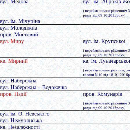
вул. Медова
вул. ім. 20 років Ж
( перейменовано рішенням 35
ради від 09.10.2015року)
вул. ім. Мічуріна
вул. Молодіжна
пров. Мостовий
вул. Миру
вул. ім. Крупської
( перейменовано рішенням 35
ради від 09.10.2015року)
кв. Мирний
кв. ім. Луначарсько
( перейменовано розпорядж
голови №10 від 18 .01.2016р
вул. Набережна
вул. Набережна – Водокачка
пров. Надії
пров. Комунарів
( перейменовано рішенням 35
ради від 09.10.2015року)
вул. ім. О. Невського
вул. Нежурянська
кв. Незалежності