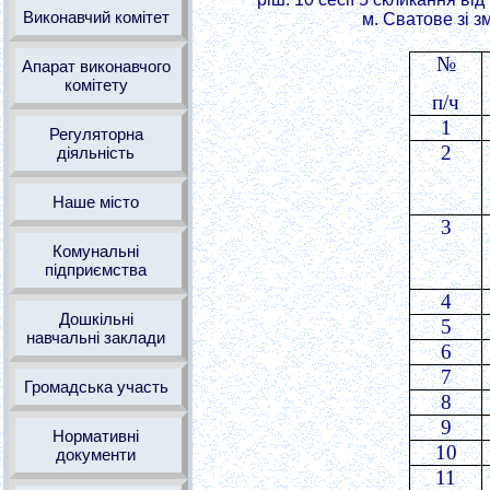
Виконавчий комітет
м. Сватове зі з
№
Апарат виконавчого
комітету
п/ч
1
Регуляторна
2
діяльність
Наше місто
3
Комунальні
підприємства
4
Дошкільні
5
навчальні заклади
6
7
Громадська участь
8
9
Нормативні
10
документи
11