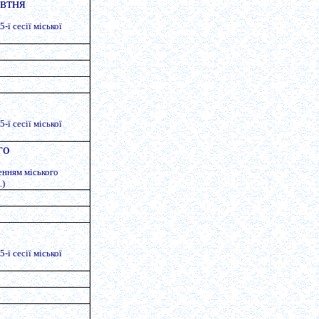
овтня
-ї сесії міської
-ї сесії міської
го
енням міського
.)
-ї сесії міської