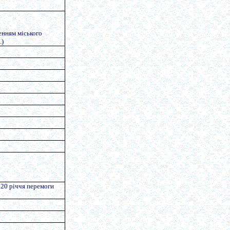
енням міського
.)
о 20 річчя перемоги