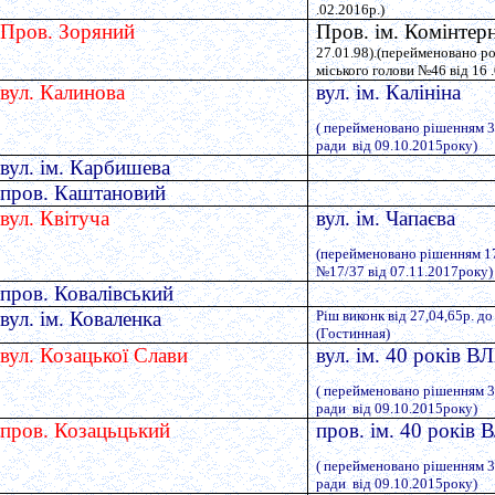
.02.2016р.)
Пров. Зоряний
Пров. ім. Комінтерн
27.01.98).(перейменовано 
міського голови №46 від 16 
вул. Калинова
вул. ім. Калініна
( перейменовано рішенням 35
ради від 09.10.2015року)
вул. ім. Карбишева
пров. Каштановий
вул. Квітуча
вул. ім. Чапаєва
(перейменовано рішенням 17-
№17/37 від 07.11.2017року)
пров. Ковалівський
вул. ім. Коваленка
Ріш виконк від 27,04,65р. д
(Гостинная)
вул. Козацької Слави
вул. ім. 40 років 
( перейменовано рішенням 35
ради від 09.10.2015року)
пров. Козацьцький
пров. ім. 40 рокі
( перейменовано рішенням 35
ради від 09.10.2015року)