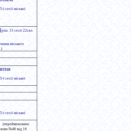
-ї сесії міської
(
ріш. 15 сесії 22скл.
)
енням міського
.)
овтня
-ї сесії міської
-ї сесії міської
на
(перейменовано
лови №46 від 16