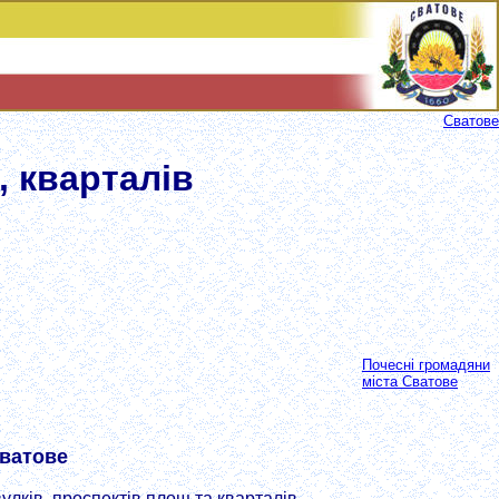
Сватове
, кварталів
Почесні громадяни
міста Сватове
Сватове
улків, проспектів,площ та кварталів