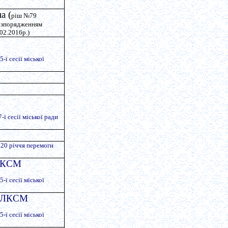
а (
ріш №79
розпорядженням
.02.2016р.)
-ї сесії міської
ї сесії міської ради
о 20 річчя перемоги
ВЛКСМ
-ї сесії міської
в ВЛКСМ
-ї сесії міської