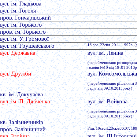
вул. ім. Гладкова
вул. ім. Гоголя
пров. Гончарівський
вул. ім. Горького
пров. ім. Горького
вул. ім. У. Громової
вул. ім. Грушевського
16 сес. 22скл. 20.11.1997р. 
вул. Державна
вул. ім. Леніна
( перейменовано розпорядж
голови №10 від 18 .01.2016р
вул. Дружби
вул. Комсомольськ
( перейменовано рішенням 35
ради від 09.10.2015року)
кв. ім. Докучаєва
вул. ім. П. Дябченка
вул. ім. Войкова
( перейменовано рішенням 35
ради від 09.10.2015року)
кв. Залізничників
пров. Залізничний
Ріш. 10сесії.23скл.06.07. 19
вул. Зарічна
вул. ім. ІІІ Інтернац