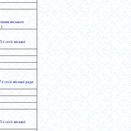
енням міського
.)
-ї сесії міської
ї сесії міської ради
-ї сесії міської