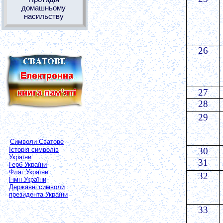
домашньому
насильству
26
27
28
29
Символи Сватове
Історія символів
30
України
31
Герб України
Флаг України
32
Гімн України
Державні символи
президента України
33