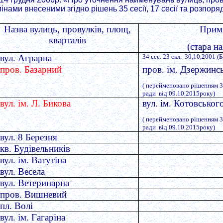
мінами внесеними згідно рішень 35 сесії, 17 сесії та розпор
Назва вулиць, провулків, площ,
Прим
кварталів
(стара на
вул. Аграрна
34 сес. 23 скл. 30,10,2001 (
пров. Базарний
пров. ім. Дзержинс
( перейменовано рішенням 35
ради від 09.10.2015року)
вул. ім. Л. Бикова
вул. ім. Котовськог
( перейменовано рішенням 35
ради від 09.10.2015року)
вул. 8 Березня
кв. Будівельників
вул. ім. Ватутіна
вул. Весела
вул. Ветеринарна
пров. Вишневий
пл. Волі
вул. ім. Гагаріна