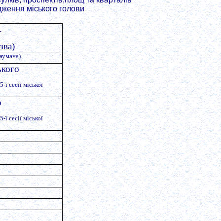
ядження міського голови
.
зва)
Баумана)
ького
-ї сесії міської
о
-ї сесії міської