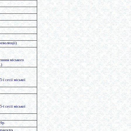
(революції)
енням міського
.)
а
-ї сесії міської
-ї сесії міської
99р.
іонала