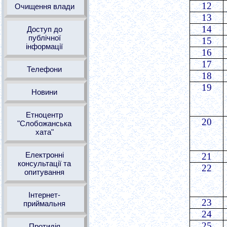
12
Очищення влади
13
14
Доступ до
публічної
15
інформації
16
17
Телефони
18
19
Новини
Етноцентр
20
"Слобожанська
хата"
Електронні
21
консультації та
22
опитування
Інтернет-
23
приймальня
24
25
Протидія