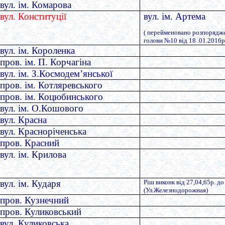
вул. ім. Комарова
вул. Конституції
вул. ім. Артема
( перейменовано розпорядж
голови №10 від 18 .01.2016р
вул. ім. Короленка
пров. ім. П. Корчагіна
вул. ім. З.Космодем’янської
пров. ім. Котляревського
пров. ім. Коцюбинського
вул. ім. О.Кошового
вул. Красна
вул. Красноріченська
пров. Красний
вул. ім. Крилова
вул. ім. Кударя
Ріш виконк від 27,04,65р. д
(Ул.Железнодорожная)
пров. Кузнечний
пров. Куликовський
вул. Куликовська