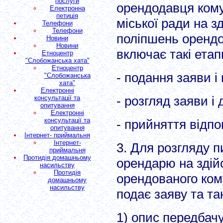
послуги
орендодавця кому
Електронна
петиція
міської ради на з
Телефони
Телефони
поліпшень орендо
Новини
Новини
включає такі етап
Етноцентр
"Слобожанська хата"
Етноцентр
- подання заяви і
"Слобожанська
хата"
Електронні
- розгляд заяви і
консультації та
опитування
Електронні
консультації та
- прийняття відпо
опитування
Інтернет- приймальня
Інтернет-
3. Для розгляду п
приймальня
Протидія домашньому
орендарю на здій
насильству
Протидія
орендованого ком
домашньому
насильству
подає заяву та та
1) опис передбач