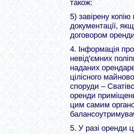
також:
5) завірену копію
документації, як
договором оренди
4. Інформація про
невід'ємних поліп
наданих орендаре
цілісного майново
споруди – Сватівс
оренди приміщень,
цим самим органо
балансоутримува
5. У разі оренди 