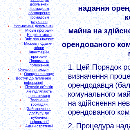
документи
надання орен
Громадські
обговорення
к
Громадські
слухання
Нормативні документи
майна на здійсн
Міські програми
Бюджет міста
Звіт про бюджет
орендованого ком
Місцеві податки і
збори
Інвестиційні
програми
Правила та
1. Цей Порядок р
положення
Очищення влади
Очищення влади
визначення проце
Доступ до публічної
інформації
орендодавця (ба
Перелік об'єктів
які підлягають
комунального май
приватизації
Звернення
на здійснення не
громадян
Забезпечення
орендованого ком
доступу до
публічної
інформації
2. Процедура над
Адміністративні