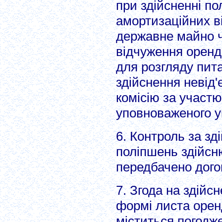
при здійсненні по
амортизаційних в
державне майно ч
відчуження оренд
для розгляду пит
здійснення невід
комісію за участю
уповноваженого 
6. Контроль за зд
поліпшень здійсню
передбачено дого
7. Згода на здійс
формі листа орен
міститься погодж