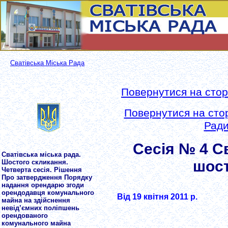
Сватівська Міська Рада
Повернутися на сторі
Повернутися на стор
Ради
Сесія № 4 Св
Сватівська міська рада.
шост
Шостого скликання.
Четверта сесія. Рішення
Про затвердження Порядку
надання орендарю згоди
орендодавця комунального
Від 19 квітня 2011 р.
майна на здійснення
невід’ємних поліпшень
орендованого
комунального майна