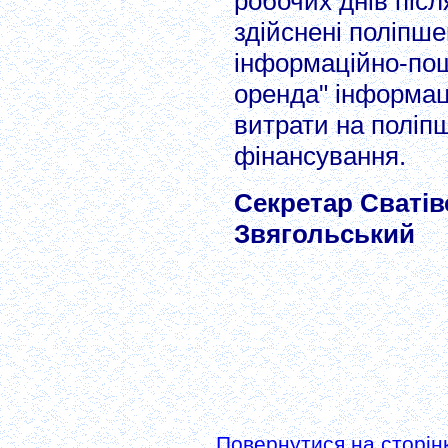
робочих днів піс
здійснені поліпш
інформаційно-пош
оренда" інформац
витрати на поліп
фінансування.
Секретар Сватівс
Звягольський
Повернутися на сторінк