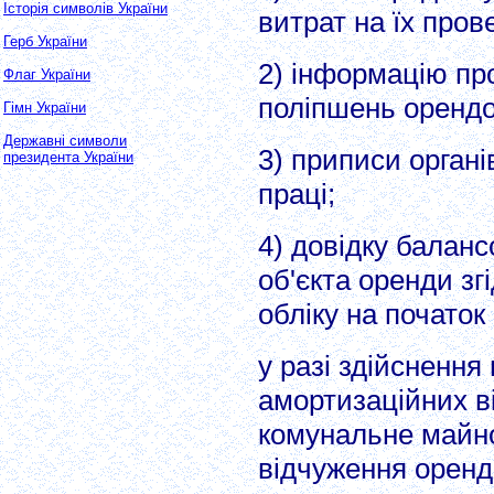
Історія символів України
витрат на їх пров
Герб України
2) інформацію про
Флаг України
поліпшень орендо
Гімн України
Державні символи
3) приписи органі
президента України
праці;
4) довідку балан
об'єкта оренди зг
обліку на початок
у разі здійснення
амортизаційних в
комунальне майно
відчуження оренд