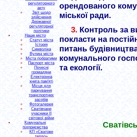
регуляторного
орендованого кому
акту
Звіт щодо
міської ради.
здійснення
Державної
регуляторної
3.
Контроль за в
політики
Наше місто
покласти на постій
Статут міста
Історія
питань будівництва
Символіка
Вулиці міста
комунального госп
Міста побратими
Паспорт міста
та екології.
Почесні
громадяни
Електронна
книга пам'яті
Місця для
паркування
транспортних
засобів
Фотогалерея
Сватівчани
учасники II
світової війни
Комунальні
Сватівс
підприємства
КП «Сватове
тепло»