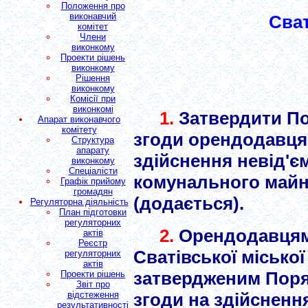
Положення про
виконавчий
Сват
комітет
Члени
виконкому
Проекти рішень
виконкому
Рішення
виконкому
Комісії при
виконкомі
1.
Затвердити П
Апарат виконавчого
комітету
згоди орендодавця
Структура
апарату
здійснення невід'
виконкому
Спеціалісти
комунального майна
Графік прийому
громадян
(додається).
Регуляторна діяльність
План підготовки
регуляторних
2.
Орендодавцям
актів
Реєстр
Сватівської місько
регуляторних
актів
затвердженим Поря
Проекти рішень
Звіт про
відстеження
згоди на здійсненн
результативності