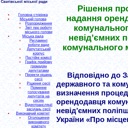
Сватівської міської ради
Рішення пр
Головна сторінка
надання орен
Міський голова
Розпорядження
комунальног
Звіт про роботу
міського голови
невід’ємних 
Міська рада
Регламент
роботи ради
комунального м
Депутатський
корпус
Постійні комісії
Графік прийому
громадян
депутатами
Відповідно до З
Проекти рішень
сесії
державного та ком
Рішення сесії
Поіменне
визначення процед
голосування
депутатів на
орендодавця комун
сесіях
Відеотрансляції
невід'ємних поліпш
засідань сесії
Виконавчий комітет
України «Про місце
Оголошення
виконавчого
комітету