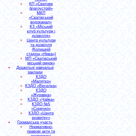
КП «Сватове
благоустрій»
МКП
«Сватівський
водоканал»
КЗ «Міський
клуб культури і
дозвілля»
Центр культури
та дозвілля
(Колишній
стадіон «Нива»)
МП «Сватівський
міський ринок»
Дошкільні навчальні
заклади
КЗДО
«Малятко»
КЗДО «Веселка»
КЗДО
«Журавка»
КЗДО «Чайка»
КЗДО №5
«Сонечко»
КЗДО «Центр
розвитку»
Громадська участь
Нормативно-
правові акти та
розпорядчі