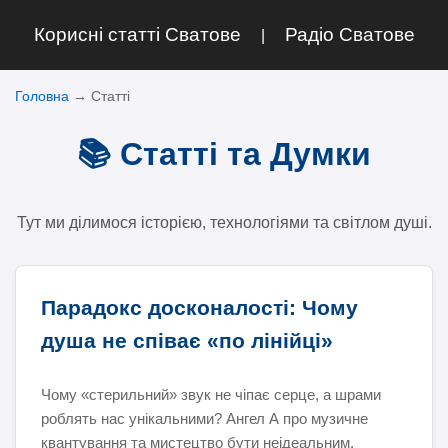
Корисні статті Сватове
Радіо Сватове
|
Головна
→
Статті
📚 Статті та Думки
Тут ми ділимося історією, технологіями та світлом душі.
Парадокс досконалості: Чому
душа не співає «по лінійці»
Чому «стерильний» звук не чіпає серце, а шрами
роблять нас унікальними? Ангел А про музичне
квантування та мистецтво бути неідеальним.