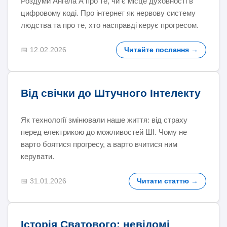
Роздуми Ангела А про те, чи є місце духовності в
цифровому коді. Про інтернет як нервову систему
людства та про те, хто насправді керує прогресом.
📅 12.02.2026
Читайте послання →
Від свічки до Штучного Інтелекту
Як технології змінювали наше життя: від страху
перед електрикою до можливостей ШІ. Чому не
варто боятися прогресу, а варто вчитися ним
керувати.
📅 31.01.2026
Читати статтю →
Історія Сватового: невідомі